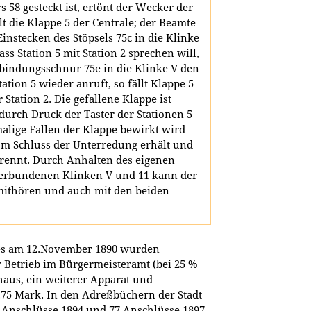
 58 gesteckt ist, ertönt der Wecker der
ällt die Klappe 5 der Centrale; der Beamte
instecken des Stöpsels 75c in die Klinke
dass Station 5 mit Station 2 sprechen will,
erbindungsschnur 75e in die Klinke V den
ation 5 wieder anruft, so fällt Klappe 5
 Station 2. Die gefallene Klappe ist
durch Druck der Taster der Stationen 5
alige Fallen der Klappe bewirkt wird
vom Schluss der Unterredung erhält und
trennt. Durch Anhalten des eigenen
 verbundenen Klinken V und 11 kann der
mithören und auch mit den beiden
es am 12.November 1890 wurden
r Betrieb im Bürgermeisteramt (bei 25 %
haus, ein weiterer Apparat und
.75 Mark. In den Adreßbüchern der Stadt
5 Anschlüsse 1894 und 77 Anschlüsse 1897