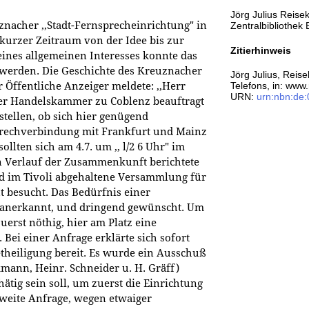
Jörg Julius Reisek
nacher ,,Stadt-Fernsprecheinrichtung" in
Zentralbibliothe
urzer Zeitraum von der Idee bis zur
Zitierhinweis
ines allgemeinen Interesses konnte das
rt werden. Die Geschichte des Kreuznacher
Jörg Julius, Reis
Telefons, in: www
r Öffentliche Anzeiger meldete: ,,Herr
URN:
urn:nbn:de
der Handelskammer zu Coblenz beauftragt
ellen, ob sich hier genügend
prechverbindung mit Frankfurt und Mainz
ollten sich am 4.7. um ,, l/2 6 Uhr" im
en Verlauf der Zusammenkunft berichtete
end im Tivoli abgehaltene Versammlung für
 besucht. Das Bedürfnis einer
g anerkannt, und dringend gewünscht. Um
uerst nöthig, hier am Platz eine
Bei einer Anfrage erklärte sich sofort
heiligung bereit. Es wurde ein Ausschuß
kmann, Heinr. Schneider u. H. Gräff)
hätig sein soll, um zuerst die Einrichtung
zweite Anfrage, wegen etwaiger