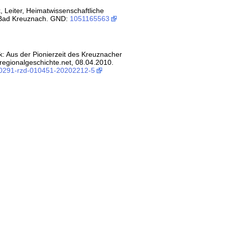
, Leiter, Heimatwissenschaftliche
k Bad Kreuznach. GND:
1051165563
ek: Aus der Pionierzeit des Kreuznacher
.regionalgeschichte.net, 08.04.2010.
:0291-rzd-010451-20202212-5