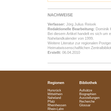
NACHWEISE
Verfasser:
Jörg Julius Reisek
Redaktionelle Bearbeitung:
Dominik 
Bei diesem Artikel handelt es sich um
Nahelandkalender von 1999.
Weitere Literatur zur regionalen Postges
Heimatwissenschaftlichen Zentralbibli
Erstellt:
06.04.2010
Regionen
Bibliothek
Hunsrück
Aufsätze
Mittelrhein
Biographien
Naheland
Ausstellungen
Pfalz
Recherche
Rheinhessen
Glossar
Rhein-Lahn