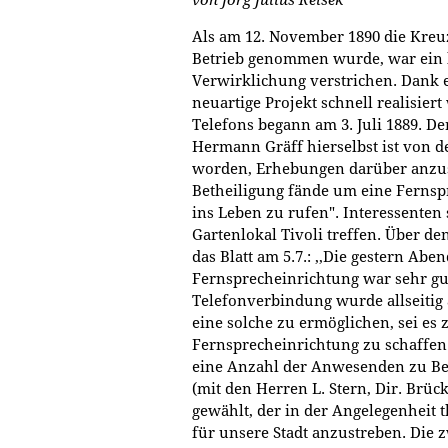
Als am 12. November 1890 die Kreuz
Betrieb genommen wurde, war ein k
Verwirklichung verstrichen. Dank e
neuartige Projekt schnell realisie
Telefons begann am 3. Juli 1889. De
Hermann Gräff hierselbst ist von 
worden, Erhebungen darüber anzust
Betheiligung fände um eine Ferns
ins Leben zu rufen". Interessenten s
Gartenlokal Tivoli treffen. Über d
das Blatt am 5.7.: ,,Die gestern Ab
Fernsprecheinrichtung war sehr gut
Telefonverbindung wurde allseiti
eine solche zu ermöglichen, sei es z
Fernsprecheinrichtung zu schaffen. 
eine Anzahl der Anwesenden zu Bet
(mit den Herren L. Stern, Dir. Brüc
gewählt, der in der Angelegenheit t
für unsere Stadt anzustreben. Die 