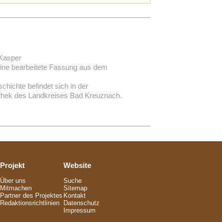
Kasper
 eine bearbeitete Fassung aus dem
chichte befindet sich in der
othek des Landkreises Bad Kreuznach.
Projekt
Website
Über uns
Suche
Mitmachen
Sitemap
Partner des Projektes
Kontakt
Redaktionsrichtlinien
Datenschutz
Impressum