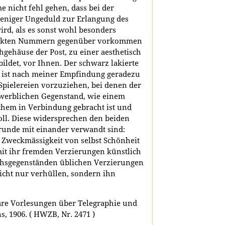
 nicht fehl gehen, dass bei der
eniger Ungeduld zur Erlangung des
ird, als es sonst wohl besonders
tockten Nummern gegenüber vorkommen
chgehäuse der Post, zu einer aesthetisch
ldet, vor Ihnen. Der schwarz lakierte
r ist nach meiner Empfindung geradezu
pielereien vorzuziehen, bei denen der
werblichen Gegenstand, wie einem
hem in Verbindung gebracht ist und
ll. Diese widersprechen den beiden
Grunde mit einander verwandt sind:
n Zweckmässigkeit von selbst Schönheit
mit ihr fremden Verzierungen künstlich
chsgegenständen üblichen Verzierungen
cht nur verhüllen, sondern ihn
are Vorlesungen über Telegraphie und
s, 1906. ( HWZB, Nr. 2471 )