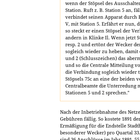
wenn der Stöpsel des Ausschalters
Station. Ruft z. B. Station 5 an, f
verbindet seinen Apparat durch E
V, mit Station 5. Erfährt er nun, 
so steckt er einen Stöpsel der V
andern in Klinke Il. Wenn jetzt St
resp. 2 und ertönt der Wecker der
sogleich wieder zu heben, damit 
und 2 (Schlusszeichen) das aberm
und so die Centrale Mitteilung 
die Verbindung sogleich wieder 
Stöpsels 75c an eine der beiden
Centralbeamte die Unterredung 
Stationen 5 und 2 sprechen."
Nach der Inbetriebnahme des Netz
Gebühren fällig. So kostete 1891 de
Ermäßigung für die Endstelle Stadt
besonderer Wecker) pro Quartal 33
sind 36 Anschlüsse im Jahr 1891, 5