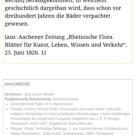
Recum] herausgekommen, in welchem
geschichtlich dargethan wird, dass schon vor
dreihundert Jahren die Bäder verpachtet
gewesen.
(aus: Aachener Zeitung „Rheinische Flora.
Blätter für Kunst, Leben, Wissen und Verkehr“,
25. Juni 1826. 1)
NACHWEISE
Verfasser:
Jörg Julius Reisek
Redaktionelle Bearbeitung:
Dominik Kasper
Zeitungsbeleg StaKr. M.S. Badewesen
Prieger, Johann Erhard Peter: Kreuznach und seine brom- und jode-
haltigen Heilquellen in ihren wichtigsten Beziehungen / nach vieljährigen
Erfahrungen für Aerzte und Curgäste mitgetheilt von J. E. P. Prieger.
Kreuznach: Kehr 1837. (Digitalisat: www.dilibri.de)
Prieger, Oskar: Vorläufige Beiträge: 1. zur Geschichte der Gründung des
Bades Kreuznach... Kreuznach: Selbstverlag, 1868. (Digitalisat: