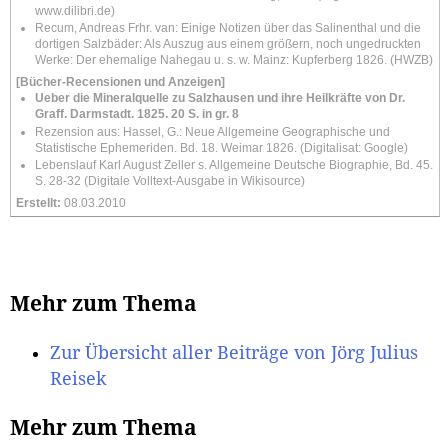
www.dilibri.de)
Recum, Andreas Frhr. van: Einige Notizen über das Salinenthal und die
dortigen Salzbäder: Als Auszug aus einem größern, noch ungedruckten
Werke: Der ehemalige Nahegau u. s. w. Mainz: Kupferberg 1826. (HWZB)
[Bücher-Recensionen und Anzeigen]
Ueber die Mineralquelle zu Salzhausen und ihre Heilkräfte von Dr.
Graff. Darmstadt. 1825. 20 S. in gr. 8
Rezension aus: Hassel, G.: Neue Allgemeine Geographische und
Statistische Ephemeriden. Bd. 18. Weimar 1826. (Digitalisat: Google)
Lebenslauf Karl August Zeller s. Allgemeine Deutsche Biographie, Bd. 45.
S. 28-32 (Digitale Volltext-Ausgabe in Wikisource)
Erstellt:
08.03.2010
Mehr zum Thema
Zur Übersicht aller Beiträge von Jörg Julius
Reisek
Mehr zum Thema