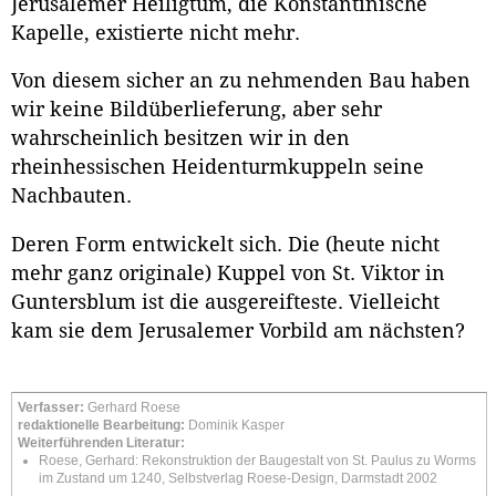
Jerusalemer Heiligtum, die Konstantinische
Kapelle, existierte nicht mehr.
Von diesem sicher an zu nehmenden Bau haben
wir keine Bildüberlieferung, aber sehr
wahrscheinlich besitzen wir in den
rheinhessischen Heidenturmkuppeln seine
Nachbauten.
Deren Form entwickelt sich. Die (heute nicht
mehr ganz originale) Kuppel von St. Viktor in
Guntersblum ist die ausgereifteste. Vielleicht
kam sie dem Jerusalemer Vorbild am nächsten?
Verfasser:
Gerhard Roese
redaktionelle Bearbeitung:
Dominik Kasper
Weiterführenden Literatur:
Roese, Gerhard: Rekonstruktion der Baugestalt von St. Paulus zu Worms
im Zustand um 1240, Selbstverlag Roese-Design, Darmstadt 2002