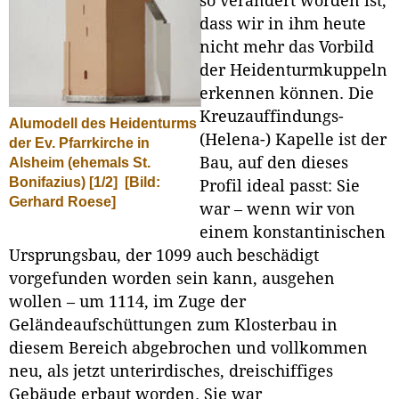
so verändert worden ist,
dass wir in ihm heute
nicht mehr das Vorbild
der Heidenturmkuppeln
erkennen können. Die
Kreuzauffindungs-
Alumodell des Heidenturms
(Helena-) Kapelle ist der
der Ev. Pfarrkirche in
Bau, auf den dieses
Alsheim (ehemals St.
Bonifazius) [1/2]
[Bild:
Profil ideal passt: Sie
Gerhard Roese]
war – wenn wir von
einem konstantinischen
Ursprungsbau, der 1099 auch beschädigt
vorgefunden worden sein kann, ausgehen
wollen – um 1114, im Zuge der
Geländeaufschüttungen zum Klosterbau in
diesem Bereich abgebrochen und vollkommen
neu, als jetzt unterirdisches, dreischiffiges
Gebäude erbaut worden. Sie war