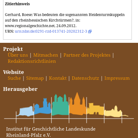
Zitierhinweis
Gerhard, Roese: Was bedeuten die sogenannten Heidenturmkuppeln
auf den rheinhessischen Kirchtürmen?, in:
www.regionalgeschichte.net, 24.09.2012.
URN:
urn:nbn:de:0291-rzd-013741-20202312-3
Projekt
Über uns
Mitmachen
Partner des Projektes
Redaktionsrichtlinien
Website
Suche
Sitemap
Kontakt
Datenschutz
Impressum
Herausgeber
Institut für Geschichtliche Landeskunde
Rheinland-Pfalz e.V.