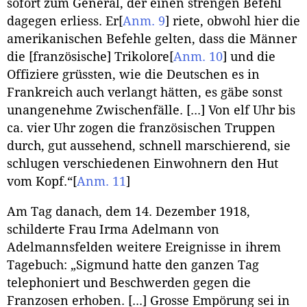
sofort zum General, der einen strengen Befehl
dagegen erliess. Er
[
Anm. 9
]
riete, obwohl hier die
amerikanischen Befehle gelten, dass die Männer
die [französische] Trikolore
[
Anm. 10
]
und die
Offiziere grüssten, wie die Deutschen es in
Frankreich auch verlangt hätten, es gäbe sonst
unangenehme Zwischenfälle. [...] Von elf Uhr bis
ca. vier Uhr zogen die französischen Truppen
durch, gut aussehend, schnell marschierend, sie
schlugen verschiedenen Einwohnern den Hut
vom Kopf.“
[
Anm. 11
]
Am Tag danach, dem 14. Dezember 1918,
schilderte Frau Irma Adelmann von
Adelmannsfelden weitere Ereignisse in ihrem
Tagebuch: „Sigmund hatte den ganzen Tag
telephoniert und Beschwerden gegen die
Franzosen erhoben. [...] Grosse Empörung sei in