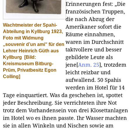
Erinnerungen fest: „Die
französischen Truppen,
die nach Abzug der
Wachtmeister der Spahi-
Amerikaner sofort die
Abteilung in Kyllburg 1923,
Räume einnahmen,
Foto mit Widmung
waren im Durchschnitt
„souvenir d’un ami“ für den
taktvollere und besser
Lehrer Heinrich Güth aus
gebildete Leute als
Kyllburg
[Bild:
Kreismuseum Bitburg-
jene
[
Anm. 25
]
, trotzdem
Prüm, Privatbesitz Egon
leicht reizbar und
Colling]
aufwallend. 50 Spahis
werden im Hotel für 14
Tage einquartiert. Was da geschehen ist, spottet
jeder Beschreibung. Sie verrichteten ihre Not
trotz dem Vorhandensein von drei Klosettanlagen
im Hotel wo es ihnen passte. Ihr Wasser machten
sie in allen Winkeln und Nischen sowie am