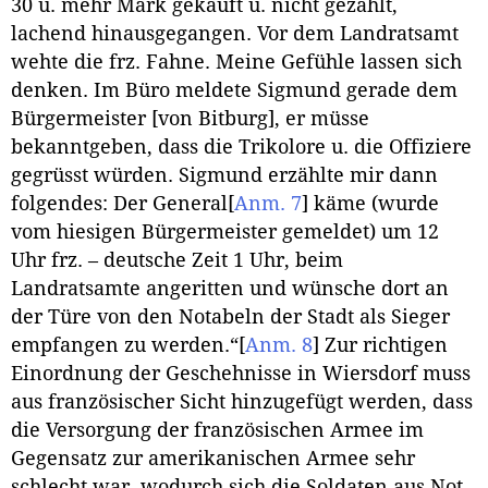
30 u. mehr Mark gekauft u. nicht gezahlt,
lachend hinausgegangen. Vor dem Landratsamt
wehte die frz. Fahne. Meine Gefühle lassen sich
denken. Im Büro meldete Sigmund gerade dem
Bürgermeister [von Bitburg], er müsse
bekanntgeben, dass die Trikolore u. die Offiziere
gegrüsst würden. Sigmund erzählte mir dann
folgendes: Der General
[
Anm. 7
]
käme (wurde
vom hiesigen Bürgermeister gemeldet) um 12
Uhr frz. – deutsche Zeit 1 Uhr, beim
Landratsamte angeritten und wünsche dort an
der Türe von den Notabeln der Stadt als Sieger
empfangen zu werden.“
[
Anm. 8
]
Zur richtigen
Einordnung der Geschehnisse in Wiersdorf muss
aus französischer Sicht hinzugefügt werden, dass
die Versorgung der französischen Armee im
Gegensatz zur amerikanischen Armee sehr
schlecht war, wodurch sich die Soldaten aus Not