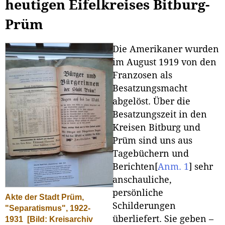
heutigen Eifelkreises Bitburg-
Prüm
Die Amerikaner wurden
im August 1919 von den
Franzosen als
Besatzungsmacht
abgelöst. Über die
Besatzungszeit in den
Kreisen Bitburg und
Prüm sind uns aus
Tagebüchern und
Berichten
[
Anm. 1
]
sehr
anschauliche,
persönliche
Akte der Stadt Prüm,
Schilderungen
"Separatismus", 1922-
überliefert. Sie geben –
1931
[Bild: Kreisarchiv