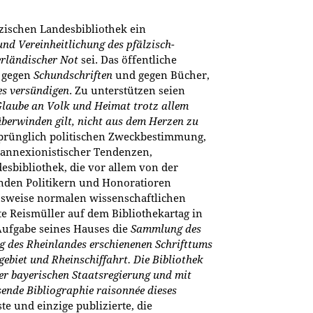
zischen Landesbibliothek ein
und Vereinheitlichung des pfälzisch-
erländischer Not
sei. Das öffentliche
e gegen
Schundschriften
und gegen Bücher,
es versündigen
. Zu unterstützen seien
laube an Volk und Heimat trotz allem
überwinden gilt, nicht aus dem Herzen zu
sprünglich politischen Zweckbestimmung,
 annexionistischer Tendenzen,
desbibliothek, die vor allem von der
nden Politikern und Honoratioren
chsweise normalen wissenschaftlichen
te Reismüller auf dem Bibliothekartag in
Aufgabe seines Hauses die
Sammlung des
 des Rheinlandes erschienenen Schrifttums
ebiet und Rheinschiffahrt. Die Bibliothek
er bayerischen Staatsregierung und mit
ende Bibliographie raisonnée dieses
te und einzige publizierte, die