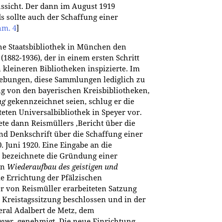
ussicht. Der dann im August 1919
s sollte auch der Schaffung einer
m. 4
]
che Staatsbibliothek in München den
1882-1936), der in einem ersten Schritt
n kleineren Bibliotheken inspizierte. Im
rebungen, diese Sammlungen lediglich zu
g von den bayerischen Kreisbibliotheken,
ng
gekennzeichnet seien, schlug er die
teten Universalbibliothek in Speyer vor.
te dann Reismüllers ‚Bericht über die
und Denkschrift über die Schaffung einer
. Juni 1920. Eine Eingabe an die
0 bezeichnete die Gründung einer
en
Wiederaufbau des geistigen und
ie Errichtung der Pfälzischen
er von Reismüller erarbeiteten Satzung
 Kreistagssitzung beschlossen und in der
ral Adalbert de Metz, dem
peyer, genehmigt. Die neue Einrichtung