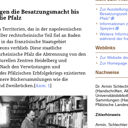
Zur Ausstellung
gen die Besatzungsmacht bis
Besatzungszeit
ie Pfalz
Pfalz"
Informationen 
Speyers
 Territorien, das in der napoleonischen
Weitere Inform
 Der rechtsrheinische Teil fiel an Baden
während der fr
in das französische Staatsgebiet
Weblinks
eons verblieb. Diese staatliche
srheinische Pfalz die Abtrennung von den
Zur Website der
turellen Zentren Heidelberg und
Zur Homepage 
. Nach den Verwüstungen und
Nachweise
es Pfälzischen Erbfolgekriegs existierten
leinere Büchersammlungen wie die
und Zweibrücken.
[
Anm. 1
]
Dr. Armin Schlech
(Handschriften, A
Universitätsbiblio
Sammlungen (Hand
Pfälzische Lande
Zitierhinweis
Armin, Schlechter