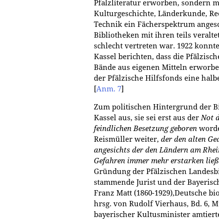
Pfalzliteratur erworben, sondern mi
Kulturgeschichte, Länderkunde, Re
Technik ein Fächerspektrum angesch
Bibliotheken mit ihren teils veralt
schlecht vertreten war. 1922 konnt
Kassel berichten, dass die Pfälzisc
Bände aus eigenen Mitteln erworbe
der Pfälzische Hilfsfonds eine halb
[
Anm. 7
]
Zum politischen Hintergrund der B
Kassel aus, sie sei erst aus der
Not 
feindlichen Besetzung geboren
word
Reismüller weiter,
der den alten Ge
angesichts der den Ländern am Rhei
Gefahren immer mehr erstarken ließ
Gründung der Pfälzischen Landesbi
stammende Jurist und der Bayerisc
Franz Matt (1860-1929),Deutsche bio
hrsg. von Rudolf Vierhaus, Bd. 6, M
bayerischer Kultusminister amtiert