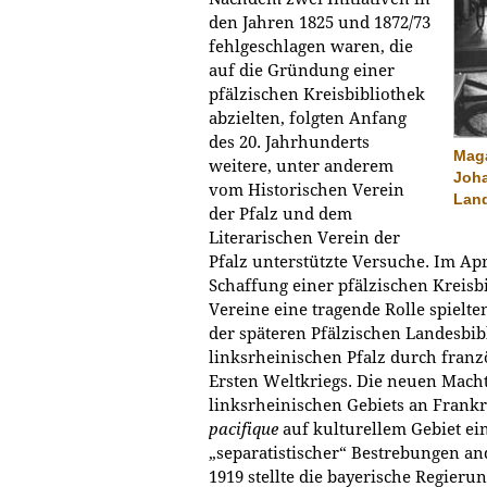
den Jahren 1825 und 1872/73
fehlgeschlagen waren, die
auf die Gründung einer
pfälzischen Kreisbibliothek
abzielten, folgten Anfang
des 20. Jahrhunderts
Maga
weitere, unter anderem
Joh
vom Historischen Verein
Land
der Pfalz und dem
Literarischen Verein der
Pfalz unterstützte Versuche. Im Ap
Schaffung einer pfälzischen Kreisbi
Vereine eine tragende Rolle spielte
der späteren Pfälzischen Landesbib
linksrheinischen Pfalz durch fran
Ersten Weltkriegs. Die neuen Macht
linksrheinischen Gebiets an Frank
pacifique
auf kulturellem Gebiet ei
„separatistischer“ Bestrebungen and
1919 stellte die bayerische Regieru