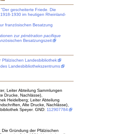
 "Der gescheiterte Friede. Die
 1918-1930 im heutigen Rheinland-
zur französischen Besatzung
ationen zur
pénétration pacifique
anzösischen Besatzungszeit
 Pfälzischen Landesbibliothek
des Landesbibliothekszentrums
ter, Leiter Abteilung Sammlungen
lte Drucke, Nachlässe),
thek Heidelberg; Leiter Abteilung
schriften, Alte Drucke, Nachlässe),
sbibliothek Speyer. GND:
112907784
: Die Gründung der Pfälzischen