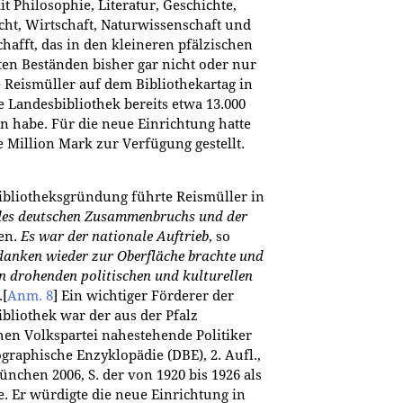
t Philosophie, Literatur, Geschichte,
cht, Wirtschaft, Naturwissenschaft und
afft, das in den kleineren pfälzischen
eten Beständen bisher gar nicht oder nur
e Reismüller auf dem Bibliothekartag in
he Landesbibliothek bereits etwa 13.000
n habe. Für die neue Einrichtung hatte
e Million Mark zur Verfügung gestellt.
ibliotheksgründung führte Reismüller in
des deutschen Zusammenbruchs und der
en.
Es war der nationale Auftrieb
, so
danken wieder zur Oberfläche brachte und
n drohenden politischen und kulturellen
.
[
Anm. 8
]
Ein wichtiger Förderer der
bliothek war der aus der Pfalz
hen Volkspartei nahestehende Politiker
graphische Enzyklopädie (DBE), 2. Aufl.,
ünchen 2006, S. der von 1920 bis 1926 als
e. Er würdigte die neue Einrichtung in