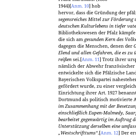
1944)
[
Anm. 10
]
hob
hervor, dass die Gründung der pfäl
segensreiches Mittel zur Förderung 
deutschen Kulturlebens in tiefer vat
Bibliothekswesen der Pfalz kämpf
die sich am
gesunden Kern des Volk
dagegen die Menschen, denen der
G
Elend und allen Gefahren, die es zu 
reißen
sei.
[
Anm. 11
]
Trotz ihrer ur
nämlich der Abwehr französischer
entwickelte sich die Pfälzische Lan
Bayerischen Volkspartei nahestehe
gefördert wurde, zu einer verglei
Einrichtung ihrer Art. 1927 benann
Dortmund als politisch motivierte 
im Zusammenhang mit der Besetzung
einschließlich Eupen-Malmedy, Saarg
bearbeitet gegenwärtig im Auftrag d
Unterstützung derselben eine umfass
„Westschrifttums“
.
[
Anm. 12
]
Der ers