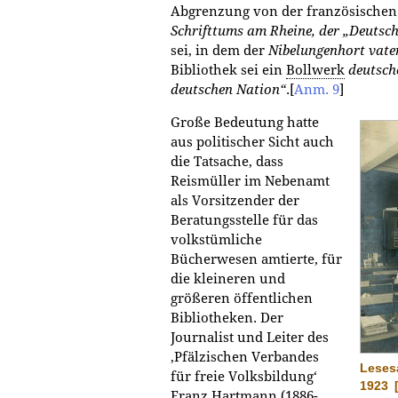
Abgrenzung von der französischen 
Schrifttums am Rheine, der „Deutsc
sei, in dem der
Nibelungenhort vate
Bibliothek sei ein
Bollwerk
deutsche
deutschen Nation“
.
[
Anm. 9
]
Große Bedeutung hatte
aus politischer Sicht auch
die Tatsache, dass
Reismüller im Nebenamt
als Vorsitzender der
Beratungsstelle für das
volkstümliche
Bücherwesen amtierte, für
die kleineren und
größeren öffentlichen
Bibliotheken. Der
Journalist und Leiter des
‚Pfälzischen Verbandes
Lesesa
für freie Volksbildung‘
1923
Franz Hartmann (1886-