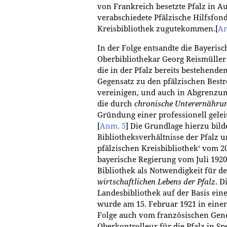
von Frankreich besetzte Pfalz in A
verabschiedete Pfälzische Hilfsfond
Kreisbibliothek zugutekommen.
[
An
In der Folge entsandte die Bayeris
Oberbibliothekar Georg Reismüller (
die in der Pfalz bereits bestehende
Gegensatz zu den pfälzischen Best
vereinigen, und auch in Abgrenzun
die durch
chronische Unterernähru
Gründung einer professionell gelei
[
Anm. 5
]
Die Grundlage hierzu bilde
Bibliotheksverhältnisse der Pfalz 
pfälzischen Kreisbibliothek‘ vom 20
bayerische Regierung vom Juli 192
Bibliothek als Notwendigkeit für d
wirtschaftlichen Lebens der Pfalz
. D
Landesbibliothek auf der Basis ein
wurde am 15. Februar 1921 in einer
Folge auch vom französischen Gene
Oberkontrolleur für die Pfalz in S