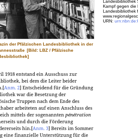
Landesbibliothek 
Kampf gegen die 
Landesbibliothek fü
www.regionalgesch
URN:
urn:nbn:de
zin der Pfälzischen Landesbibliothek in der
annesstraße
[Bild: LBZ / Pfälzische
esbibliothek]
ril 1918 entstand ein Ausschuss zur
bliothek, bei dem die Leiter beider
n.
[
Anm. 2
]
Entscheidend für die Gründung
liothek war die Besetzung der
zösische Truppen nach dem Ende des
haber arbeiteten auf einen Anschluss des
reich mittels der sogenannten
pénétration
nerseits und durch die Förderung
ererseits hin.
[
Anm. 3
]
Bereits im Sommer
ng eine finanzielle Unterstützung für die