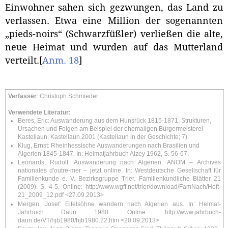
Einwohner sahen sich gezwungen, das Land zu
verlassen. Etwa eine Million der sogenannten
„pieds-noirs“ (Schwarzfüßler) verließen die alte,
neue Heimat und wurden auf das Mutterland
verteilt.
[
Anm. 18
]
Verfasser
: Christoph Schmieder
Verwendete Literatur:
Beres, Eric: Auswanderung aus dem Hunsrück 1815-1871. Strukturen,
Ursachen und Folgen am Beispiel der ehemaligen Bürgermeisterei
Kastellaun. Kastellaun 2001 (Kastellaun in der Geschichte; 7).
Klug, Ernst: Rheinhessische Auswanderungen nach Brasilien und
Algerien 1845-1847. In: Heimatjahrbuch Alzey 1962, S. 56-67.
Leonards, Rudolf: Auswanderung nach Algerien. ANOM – Archives
nationales d'outre-mer – jetzt online. In: Westdeutsche Gesellschaft für
Familienkunde e. V. Bezirksgruppe Trier. Familienkundliche Blätter 21
(2009). S. 4-5. Online:
http://www.wgff.net/trier/download/FamNach/Heft-
21_2009_12.pdf
<27.09.2013>
Mergen, Josef: Eifelsöhne wandern nach Algerien aus. In: Heimat-
Jahrbuch Daun 1980. Online:
http://www.jahrbuch-
daun.de/VT/hjb1980/hjb1980.22.htm
<20.09.2013>