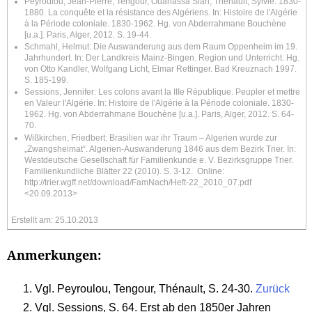
Peyroulou, Jean-Pierre; Tengour, Ouanassa Siari; Thénault, Sylvie: 1830-
1880. La conquête et la résistance des Algériens. In: Histoire de l'Algérie
à la Période coloniale.
1830-1962. Hg. von Abderrahmane Bouchène
[u.a.]. Paris, Alger, 2012. S. 19-44.
Schmahl, Helmut: Die Auswanderung aus dem Raum Oppenheim im 19.
Jahrhundert. In: Der Landkreis Mainz-Bingen. Region und Unterricht. Hg.
von Otto Kandler, Wolfgang Licht, Elmar Rettinger.
Bad Kreuznach 1997.
S. 185-199.
Sessions, Jennifer: Les colons avant la IIIe République.
Peupler et mettre
en Valeur l'Algérie. In: Histoire de l'Algérie à la Période coloniale. 1830-
1962. Hg. von Abderrahmane Bouchène [u.a.]. Paris, Alger, 2012. S. 64-
70.
Wißkirchen, Friedbert: Brasilien war ihr Traum – Algerien wurde zur
„Zwangsheimat“. Algerien-Auswanderung 1846 aus dem Bezirk Trier. In:
Westdeutsche Gesellschaft für Familienkunde e. V. Bezirksgruppe Trier.
Familienkundliche Blätter 22 (2010). S. 3-12.
Online:
http://trier.wgff.net/download/FamNach/Heft-22_2010_07.pdf
<20.09.2013>
Erstellt am: 25.10.2013
Anmerkungen:
Vgl. Peyroulou, Tengour, Thénault, S. 24-30.
Zurück
Vgl. Sessions, S. 64. Erst ab den 1850er Jahren