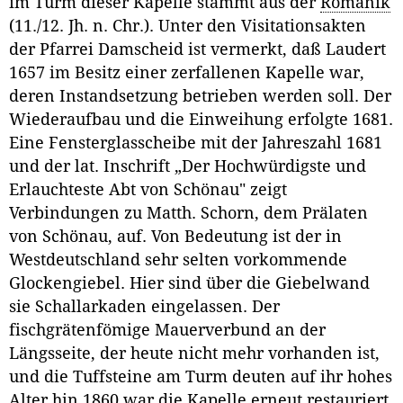
im Turm dieser Kapelle stammt aus der
Romanik
(11./12. Jh. n. Chr.). Unter den Visitationsakten
der Pfarrei Damscheid ist vermerkt, daß Laudert
1657 im Besitz einer zerfallenen Kapelle war,
deren Instandsetzung betrieben werden soll. Der
Wiederaufbau und die Einweihung erfolgte 1681.
Eine Fensterglasscheibe mit der Jahreszahl 1681
und der lat. Inschrift „Der Hochwürdigste und
Erlauchteste Abt von Schönau" zeigt
Verbindungen zu Matth. Schorn, dem Prälaten
von Schönau, auf. Von Bedeutung ist der in
Westdeutschland sehr selten vorkommende
Glockengiebel. Hier sind über die Giebelwand
sie Schallarkaden eingelassen. Der
fischgrätenfömige Mauerverbund an der
Längsseite, der heute nicht mehr vorhanden ist,
und die Tuffsteine am Turm deuten auf ihr hohes
Alter hin.1860 war die Kapelle erneut restauriert,