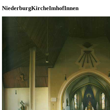
NiederburgKircheImhofInnen