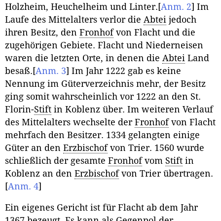
Holzheim, Heuchelheim und Linter.
[
Anm. 2
]
Im
Laufe des Mittelalters verlor die
Abtei
jedoch
ihren Besitz, den
Fronhof
von Flacht und die
zugehörigen Gebiete. Flacht und Niederneisen
waren die letzten Orte, in denen die
Abtei
Land
besaß.
[
Anm. 3
]
Im Jahr 1222 gab es keine
Nennung im Güterverzeichnis mehr, der Besitz
ging somit wahrscheinlich vor 1222 an den St.
Florin-
Stift
in Koblenz über. Im weiteren Verlauf
des Mittelalters wechselte der
Fronhof
von Flacht
mehrfach den Besitzer. 1334 gelangten einige
Güter an den
Erzbischof
von Trier. 1560 wurde
schließlich der gesamte
Fronhof
vom
Stift
in
Koblenz an den
Erzbischof
von Trier übertragen.
[
Anm. 4
]
Ein eigenes Gericht ist für Flacht ab dem Jahr
1367 bezeugt. Es kann als Gegenpol der