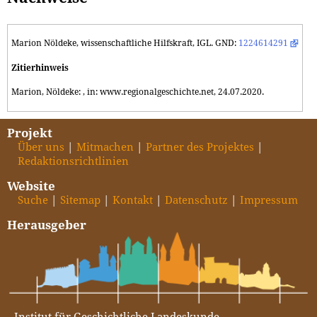
Marion Nöldeke, wissenschaftliche Hilfskraft, IGL. GND:
1224614291
Zitierhinweis
Marion, Nöldeke: , in: www.regionalgeschichte.net, 24.07.2020.
Projekt
Über uns
Mitmachen
Partner des Projektes
Redaktionsrichtlinien
Website
Suche
Sitemap
Kontakt
Datenschutz
Impressum
Herausgeber
Institut für Geschichtliche Landeskunde