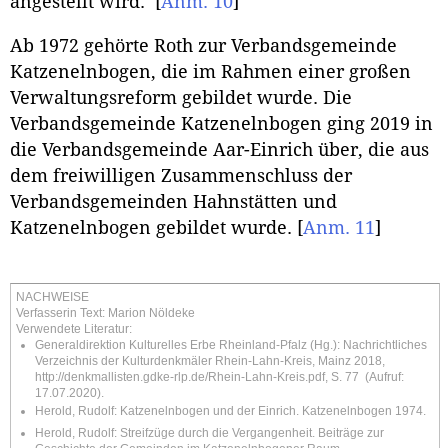
angestellt wird.
[
Anm. 10
]
Ab 1972 gehörte Roth zur Verbandsgemeinde
Katzenelnbogen, die im Rahmen einer großen
Verwaltungsreform gebildet wurde. Die
Verbandsgemeinde Katzenelnbogen ging 2019 in
die Verbandsgemeinde Aar-Einrich über, die aus
dem freiwilligen Zusammenschluss der
Verbandsgemeinden Hahnstätten und
Katzenelnbogen gebildet wurde.
[
Anm. 11
]
NACHWEISE
Verfasserin Text: Marion Nöldeke
Verwendete Literatur:
Generaldirektion Kulturelles Erbe Rheinland-Pfalz (Hg.): Nachrichtliches
Verzeichnis der Kulturdenkmäler Rhein-Lahn-Kreis, Mainz 2018,
http://denkmallisten.gdke-rlp.de/Rhein-Lahn-Kreis.pdf
, S. 77 (Aufruf:
17.07.2020).
Herold, Rudolf: Katzenelnbogen und der Einrich. Katzenelnbogen 1974.
Herold, Rudolf: Streifzüge durch die Vergangenheit. Beiträge zur