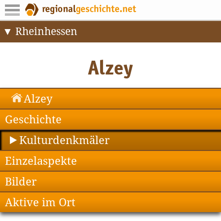
Rheinhessen
Alzey
Geschichte
Kulturdenkmäler
Einzelaspekte
Bilder
Aktive im Ort