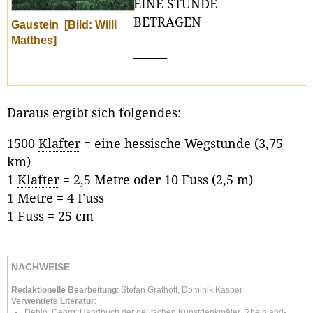
EINE STUNDE
BETRAGEN
Gaustein
[Bild: Willi
Matthes]
______
Daraus ergibt sich folgendes:
1500
Klafter
= eine hessische Wegstunde (3,75
km)
1
Klafter
= 2,5 Metre oder 10 Fuss (2,5 m)
1 Metre = 4 Fuss
1 Fuss = 25 cm
NACHWEISE
Redaktionelle Bearbeitung
: Stefan Grathoff, Dominik Kasper
Verwendete Literatur
:
Dehio, Georg: Handbuch der deutschen Kunstdenkmäler. Rheinland-