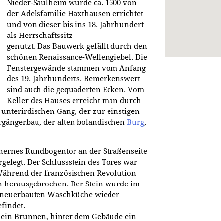
Nieder-Saulheim wurde ca. 1600 von
der Adelsfamilie Haxthausen errichtet
und von dieser bis ins 18. Jahrhundert
als Herrschaftssitz
genutzt. Das Bauwerk gefällt durch den
schönen
Renaissance
-Wellengiebel. Die
Fenstergewände stammen vom Anfang
des 19. Jahrhunderts. Bemerkenswert
sind auch die gequaderten Ecken. Vom
Keller des Hauses erreicht man durch
unterirdischen Gang, der zur einstigen
rgängerbau, der alten bolandischen
Burg
,
nernes Rundbogentor an der Straßenseite
rgelegt. Der
Schlussstein
des Tores war
Während der französischen Revolution
n herausgebrochen. Der Stein wurde im
er neuerbauten Waschküche wieder
efindet.
 ein Brunnen, hinter dem Gebäude ein