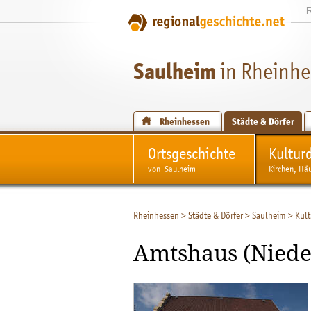
Saulheim
in Rheinhe
Rheinhessen
Städte & Dörfer
Ortsgeschichte
Kultur
von Saulheim
Kirchen, Hä
Rheinhessen
>
Städte & Dörfer
>
Saulheim
>
Kul
Amtshaus (Niede