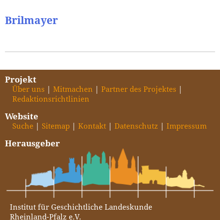
Brilmayer
Projekt
Über uns
Mitmachen
Partner des Projektes
Redaktionsrichtlinien
Website
Suche
Sitemap
Kontakt
Datenschutz
Impressum
Herausgeber
Institut für Geschichtliche Landeskunde
Rheinland-Pfalz e.V.