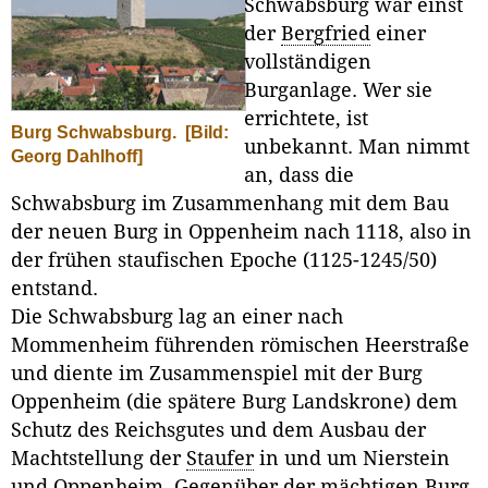
Schwabsburg war einst
der
Bergfried
einer
vollständigen
Burganlage. Wer sie
errichtete, ist
Burg Schwabsburg.
[Bild:
unbekannt. Man nimmt
Georg Dahlhoff]
an, dass die
Schwabsburg im Zusammenhang mit dem Bau
der neuen Burg in Oppenheim nach 1118, also in
der frühen staufischen Epoche (1125-1245/50)
entstand.
Die Schwabsburg lag an einer nach
Mommenheim führenden römischen Heerstraße
und diente im Zusammenspiel mit der Burg
Oppenheim (die spätere Burg Landskrone) dem
Schutz des Reichsgutes und dem Ausbau der
Machtstellung der
Staufer
in und um Nierstein
und Oppenheim. Gegenüber der mächtigen Burg