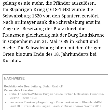
gelang es nie mehr, die Pfänder auszulösen.
Im 30jährigen Krieg (1618-1648) wurde die
Schwabsburg 1620 von den Spaniern zerstört.
Nach Brilmayer sank die Schwabsburg erst im
Zuge der Besetzung der Pfalz durch die
Franzosen gleichzeitig mit der Burg Landskrone
in Oppenheim am 31. Mai 1689 in Schutt und
Asche. Die Schwabsburg blieb mit den übrigen
Orten bis zum Ende des 18. Jahrhunderts bei
Kurpfalz.
NACHWEISE
Redaktionelle Bearbeitung:
Stefan Grathoff
Verwendete Literatur:
Krahe, Friedrich-Wilhelm: Burgen des deutschen Mittelalters. Grundriss-
Lexikon. Eltville 1996.
Landesamt Denkmalpflege (Hrsg.): Kulturdenkmäler in Rheinland-Pfalz.
Band 18.3: Kreis Mainz-Bingen. Bearb. v. Dieter Krienke. Worms 2011.