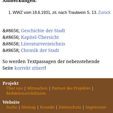
Anmerkungen:
WWZ vom 18.6.1931, zit. nach Trautwein S. 13.
Zurück
&#8656;
Geschichte der Stadt
&#8656;
Kapitel-Übersicht
&#8658;
Literaturverzeichnis
&#8658;
Chronik der Stadt
So werden Textpassagen der nebenstehende
Seite
korrekt zitiert
!
Projekt
Über uns
Mitmachen
Partner des Projektes
Redaktionsrichtlinien
Website
Suche
Sitemap
Kontakt
Datenschutz
Impressum