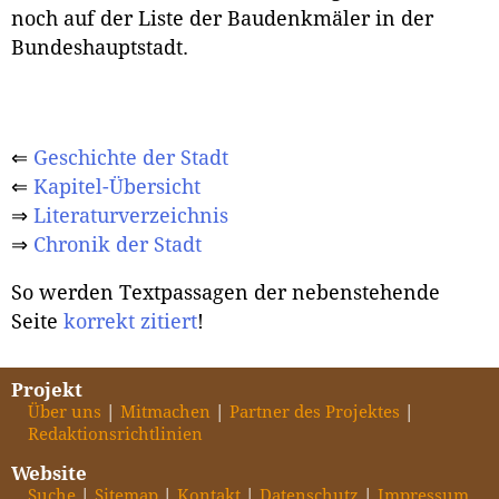
noch auf der Liste der Baudenkmäler in der
Bundeshauptstadt.
⇐
Geschichte der Stadt
⇐
Kapitel-Übersicht
⇒
Literaturverzeichnis
⇒
Chronik der Stadt
So werden Textpassagen der nebenstehende
Seite
korrekt zitiert
!
Projekt
Über uns
Mitmachen
Partner des Projektes
Redaktionsrichtlinien
Website
Suche
Sitemap
Kontakt
Datenschutz
Impressum