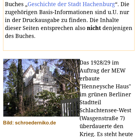
Buches „
Geschichte der Stadt Hachenburg
“. Die
zugehörigen Basis-Informationen sind u.U. nur
in der Druckausgabe zu finden. Die Inhalte
dieser Seiten entsprechen also
nicht
denjenigen
des Buches.
Das 1928/29 im
Auftrag der MEW
erbaute
"Henneysche Haus"
im grünen Berliner
Stadtteil
Schlachtensee-West
(Wasgenstraße 7)
Bild: schroederniko.de
überdauerte den
Krieg. Es steht heute