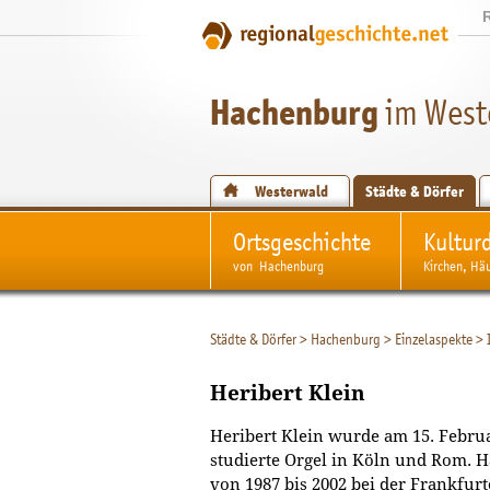
Hachenburg
im West
Westerwald
Städte & Dörfer
Ortsgeschichte
Kultur
von Hachenburg
Kirchen, Hä
Städte & Dörfer
>
Hachenburg
>
Einzelaspekte
>
Heribert Klein
Heribert Klein wurde am 15. Febru
studierte Orgel in Köln und Rom. Ha
von 1987 bis 2002 bei der Frankfur