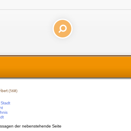
ribert (560)
 Stadt
ht
chnis
adt
ssagen der nebenstehende Seite