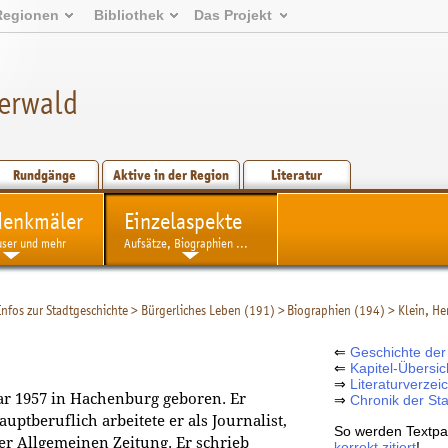
Regionen
Bibliothek
Das Projekt
erwald
Rundgänge
Aktive in der Region
Literatur
denkmäler
Einzelaspekte
user und mehr
Aufsätze, Biographien ...
Infos zur Stadtgeschichte
>
Bürgerliches Leben (191)
>
Biographien (194)
>
Klein, He
⇐
Geschichte der
⇐
Kapitel-Übersic
⇒
Literaturverzei
ar 1957 in Hachenburg geboren. Er
⇒
Chronik der St
uptberuflich arbeitete er als Journalist,
So werden Textpa
ter Allgemeinen Zeitung. Er schrieb
korrekt zitiert
!