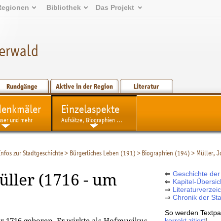
Regionen
Bibliothek
Das Projekt
erwald
Rundgänge
Aktive in der Region
Literatur
denkmäler
Einzelaspekte
user und mehr
Aufsätze, Biographien ...
Infos zur Stadtgeschichte
>
Bürgerliches Leben (191)
>
Biographien (194)
>
Müller, 
⇐
Geschichte der
ller (1716 - um
⇐
Kapitel-Übersic
⇒
Literaturverzei
⇒
Chronik der St
So werden Textpa
korrekt zitiert
!
r 1716 geboren. Er wirkte als Hofmusikus,