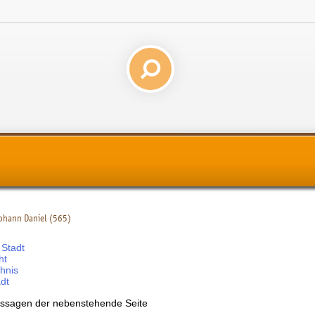
Johann Daniel (565)
 Stadt
ht
chnis
adt
ssagen der nebenstehende Seite