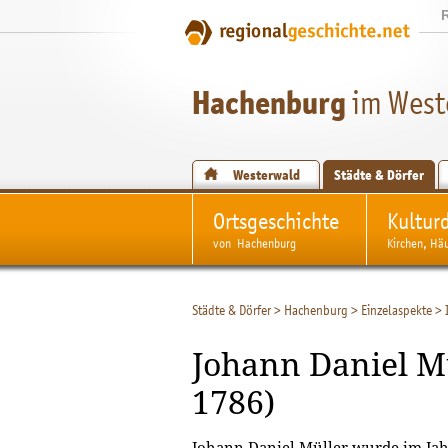
Hachenburg
im West
Westerwald
Städte & Dörfer
Ortsgeschichte
Kultur
von Hachenburg
Kirchen, Hä
Städte & Dörfer
>
Hachenburg
>
Einzelaspekte
>
Johann Daniel Mü
1786)
Johann Daniel Müller wurde im Jah