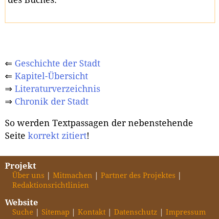
⇐
Geschichte der Stadt
⇐
Kapitel-Übersicht
⇒
Literaturverzeichnis
⇒
Chronik der Stadt
So werden Textpassagen der nebenstehende
Seite
korrekt zitiert
!
Projekt
Über uns
Mitmachen
Partner des Projektes
Redaktionsrichtlinien
Website
Suche
Sitemap
Kontakt
Datenschutz
Impressum