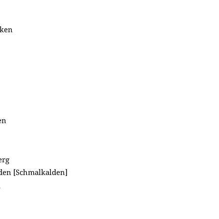
cken
en
erg
den [Schmalkalden]
m