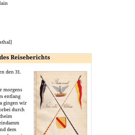
Main
sthal]
 des Reiseberichts
en den 31.
hr morgens
m entlang
a gingen wir
orbei durch
theim
heindamm
 und dem