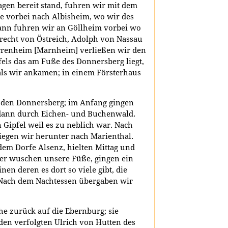
agen bereit stand, fuhren wir mit dem
e vorbei nach Albisheim, wo wir des
ann fuhren wir an Göllheim vorbei wo
brecht von Östreich, Adolph von Nassau
arrenheim [Marnheim] verließen wir den
ls das am Fuße des Donnersberg liegt,
als wir ankamen; in einem Försterhaus
 den Donnersberg; im Anfang gingen
dann durch Eichen- und Buchenwald.
 Gipfel weil es zu neblich war. Nach
tiegen wir herunter nach Marienthal.
dem Dorfe Alsenz, hielten Mittag und
er wuschen unsere Füße, gingen ein
nen deren es dort so viele gibt, die
Nach dem Nachtessen übergaben wir
e zurück auf die Ebernburg; sie
den verfolgten Ulrich von Hutten des