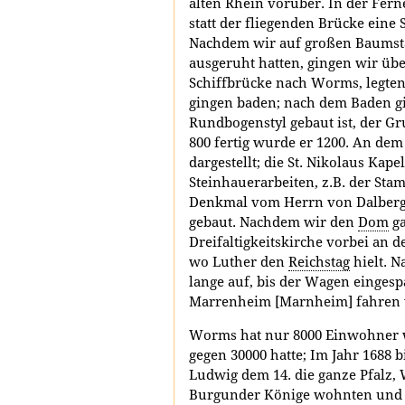
alten Rhein vorüber. In der Fern
statt der fliegenden Brücke eine 
Nachdem wir auf großen Baum
ausgeruht hatten, gingen wir übe
Schiffbrücke nach Worms, legten
gingen baden; nach dem Baden g
Rundbogenstyl gebaut ist, der 
800 fertig wurde er 1200. An dem
dargestellt; die St. Nikolaus Ka
Steinhauerarbeiten, z.B. der St
Denkmal vom Herrn von Dalberg, d
gebaut. Nachdem wir den
Dom
ga
Dreifaltigkeitskirche vorbei an d
wo Luther den
Reichstag
hielt. N
lange auf, bis der Wagen einges
Marrenheim [Marnheim] fahren 
Worms hat nur 8000 Einwohner 
gegen 30000 hatte; Im Jahr 1688 b
Ludwig dem 14. die ganze Pfalz,
Burgunder Könige wohnten und d