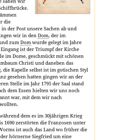
e sahen wir
Schiffbrücke.
stämmen
r die
 in der Post unsere Sachen ab und
ingen wir in den
Dom
, der im
Grund zum
Dom
wurde gelegt im Jahre
 Eingang ist der Triumpf der Kirche
pelle im Dome, geschmückt mit schönen
ammbaum Christi und daneben das
ie Kapelle selbst ist im gotischen Styl
nz gesehen hatten gingen wir an der
eren Stelle im Jahr 1795 der Saal stand
ach dem Essen hielten wir uns noch
pannt war, mit dem wir nach
wollten.
während dem es im 30jährigen Krieg
is 1690 zerstörten die Franzosen unter
 Worms ist auch das Land wo früher die
er hörnerne Siegfried um eine