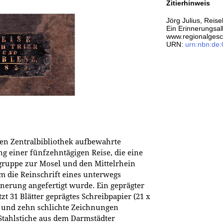
Zitierhinweis
Jörg Julius, Reis
Ein Erinnerungsa
www.regionalgesch
URN:
urn:nbn:de
hen Zentralbibliothek aufbewahrte
ng einer fünfzehntägigen Reise, die eine
gruppe zur Mosel und den Mittelrhein
m die Reinschrift eines unterwegs
nerung angefertigt wurde. Ein geprägter
zt 31 Blätter geprägtes Schreibpapier (21 x
ext und zehn schlichte Zeichnungen
Stahlstiche aus dem Darmstädter