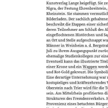
Kunstverlag Lange beigefügt. Sie ze
Nigra, der Festung Ehrenbreitstein
Rheinstein. Sie stammen vermutli
Bilderladen. Der sachlich gehalten
beschreibt die Etappen einer siche
deren Teilnehmer am Schluß des A
eingeflochtenen Histörchen und Sa
an Ort und Stelle aufgeschnappt wur
Männer in Weinheim a. d. Bergstra
Juli zu ihrem Ausgangspunkt zurück
ehemalige Studienkollegen zur e
Eventuell kann das illustrierte Tite
einer Krone und ein
Wappen
werde
und Rot-Gold gekreuzt. Die Symboli
Eine derartige Unternehmung war no
kostspieliges und kräftezehrendes
Oberstein nach Trier wird für die
sein. Am Mittelrhein profitierten d
Strukturen des Fremdenverkehrs. H
Provenienz eines betuchten Bürgers