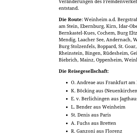
Veränderungen des Fremdenverkehr
entstand.
Die Route
: Weinheim a.d. Bergstr
am Stein, Ebernburg, Kirn, Idar-Ober
Bernkastel-Kues, Cochem, Burg Elt
Mendig, Laacher See, Andernach, W
Burg Stolzenfels, Boppard, St. Goar
Rheinstein, Bingen, Rüdesheim, Geis
Biebrich, Mainz, Oppenheim, Weinh
Die Reisegesellschaft
:
O. Andreae aus Frankfurt am
K. Böcking aus (Neuenkirchen
E. v. Berlichingen aus Jagtha
L. Bender aus Weinheim
St. Denis aus Paris
A. Fuchs aus Bretten
R. Ganzoni aus Florenz