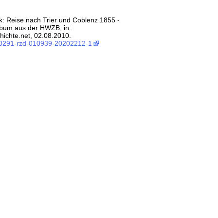
ek: Reise nach Trier und Coblenz 1855 -
lbum aus der HWZB, in:
ichte.net, 02.08.2010.
:0291-rzd-010939-20202212-1