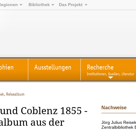
Regionen
Bibliothek
Das Projekt
phien
Ausstellungen
Recherche
Institutionen, Quellen, Literatur
sek, Reisealbum
Nachweise
 und Coblenz 1855 -
album aus der
Jörg Julius Reisek
Zentralbibliothe