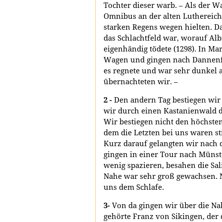
Tochter dieser warb. – Als der W
Omnibus an der alten Luthereich
starken Regens wegen hielten. D
das Schlachtfeld war, worauf Al
eigenhändig tödete (1298). In M
Wagen und gingen nach Dannenfe
es regnete und war sehr dunkel 
übernachteten wir. –
2 -
Den andern Tag bestiegen wir
wir durch einen Kastanienwald 
Wir bestiegen nicht den höchsten
dem die Letzten bei uns waren s
Kurz darauf gelangten wir nach 
gingen in einer Tour nach Münst
wenig spazieren, besahen die Sali
Nahe war sehr groß gewachsen. 
uns dem Schlafe.
3-
Von da gingen wir über die Nah
gehörte Franz von Sikingen, der 