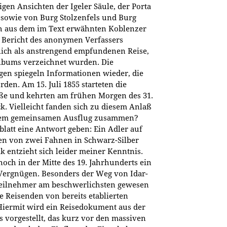
igen Ansichten der Igeler Säule, der Porta
, sowie von Burg Stolzenfels und Burg
ch aus dem im Text erwähnten Koblenzer
e Bericht des anonymen Verfassers
rlich als anstrengend empfundenen Reise,
lbums verzeichnet wurden. Die
gen spiegeln Informationen wieder, die
den. Am 15. Juli 1855 starteten die
ße und kehrten am frühen Morgen des 31.
. Vielleicht fanden sich zu diesem Anlaß
inem gemeinsamen Ausflug zusammen?
lblatt eine Antwort geben: Ein Adler auf
n von zwei Fahnen in Schwarz-Silber
k entzieht sich leider meiner Kenntnis.
ch in der Mitte des 19. Jahrhunderts ein
 Vergnügen. Besonders der Weg von Idar-
 Teilnehmer am beschwerlichsten gewesen
ie Reisenden von bereits etablierten
iermit wird ein Reisedokument aus der
 vorgestellt, das kurz vor den massiven