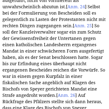
ausgeführt, nicht von vornherein als
unwahrscheinlich abzutun ist.
[
Anm. 24
]
Selbst
bei der Formulierung von Bescheiden soll es
gelegentlich zu Lasten der Protestanten nicht mit
rechten Dingen zugegangen sein.
[
Anm. 25
]
So
soll der Kanzleiverwalter sogar ein zum Schutz
der Gewissensfreiheit der Untertanen gegen
einen katholischen Landesherrn ergangenes
Mandat in einer schwächeren Form ausgefertigt
haben, als es der Senat beschlossen hatte. Sogar
bis zur Erfindung eines überhaupt nicht
ergangenen Bescheides reichen die Vorwürfe. So
war in einem gegen Kurpfalz in einer
fiskalischen Sache angeblich auf Klagen des
Bischofs von Speyer gerichteten Mandat eine
Strafe angedroht worden.
[
Anm. 26
]
Auf
Rückfrage des Pfälzers stellte sich dann heraus,
dass eine Klage des Bischofs von Speyer