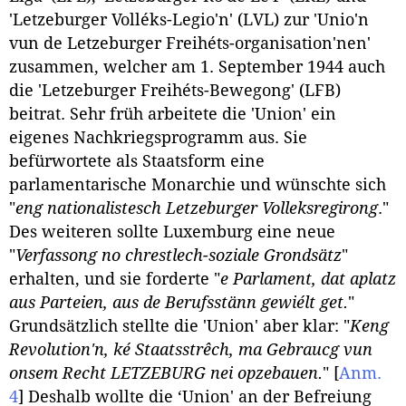
'Letzeburger Volléks-Legio'n' (LVL) zur 'Unio'n
vun de Letzeburger Freihéts-organisation'nen'
zusammen, welcher am 1. September 1944 auch
die 'Letzeburger Freihéts-Bewegong' (LFB)
beitrat. Sehr früh arbeitete die 'Union' ein
eigenes Nachkriegsprogramm aus. Sie
befürwortete als Staatsform eine
parlamentarische Monarchie und wünschte sich
"
eng nationalistesch Letzeburger Volleksregirong
."
Des weiteren sollte Luxemburg eine neue
"
Verfassong no chrestlech-soziale Grondsätz
"
erhalten, und sie forderte "
e Parlament, dat aplatz
aus Parteien, aus de Berufsstänn gewiélt get.
"
Grundsätzlich stellte die 'Union' aber klar: "
Keng
Revolution'n, ké Staatsstrêch, ma Gebraucg vun
onsem Recht LETZEBURG nei opzebauen.
"
[
Anm.
4
]
Deshalb wollte die ‘Union' an der Befreiung