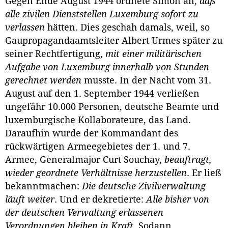
Gegen Ende August 1944 ordnete Simon an,
daß
alle zivilen Dienststellen Luxemburg sofort zu
verlassen
hätten. Dies geschah damals, weil, so
Gaupropagandaamtsleiter Albert Urmes später zu
seiner Rechtfertigung,
mit einer militärischen
Aufgabe von Luxemburg innerhalb von Stunden
gerechnet werden
musste. In der Nacht vom 31.
August auf den 1. September 1944 verließen
ungefähr 10.000 Personen, deutsche Beamte und
luxemburgische Kollaborateure, das Land.
Daraufhin wurde der Kommandant des
rückwärtigen Armeegebietes der 1. und 7.
Armee, Generalmajor Curt Souchay,
beauftragt,
wieder geordnete Verhältnisse herzustellen
. Er ließ
bekanntmachen:
Die deutsche Zivilverwaltung
läuft weiter
. Und er dekretierte:
Alle bisher von
der deutschen Verwaltung erlassenen
Verordnungen bleiben in Kraft
. Sodann