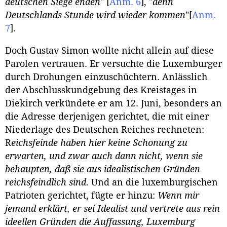
deutschen Siege enden
"
[
Anm. 6
]
, "
denn
Deutschlands Stunde wird wieder kommen
"
[
Anm.
7
]
.
Doch Gustav Simon wollte nicht allein auf diese
Parolen vertrauen. Er versuchte die Luxemburger
durch Drohungen einzuschüchtern. Anlässlich
der Abschlusskundgebung des Kreistages in
Diekirch verkündete er am 12. Juni, besonders an
die Adresse derjenigen gerichtet, die mit einer
Niederlage des Deutschen Reiches rechneten:
R
eichsfeinde haben hier keine Schonung zu
erwarten, und zwar auch dann nicht, wenn sie
behaupten, daß sie aus idealistischen Gründen
reichsfeindlich sind.
Und an die luxemburgischen
Patrioten gerichtet, fügte er hinzu:
Wenn mir
jemand erklärt, er sei Idealist und vertrete aus rein
ideellen Gründen die Auffassung, Luxemburg