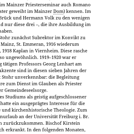
er im Mainzer Priesterseminar auch Romano
ester geweiht im Mainzer
Dom
) kennen. Im
h Brück und Hermann Volk zu den wenigen
d nur diese drei –, die ihre Ausbildung im
haben.
Stohr zunächst Subrektor im Konvikt zu
n Mainz, St. Emmeran, 1916 wiede­rum
 1918 Kaplan in Viernheim. Diese rasche
 so ungewöhnlich. 1919–1920 war er
g tätigen Professors Georg Lenhart am
kzente sind in diesen sieben Jahren der
rt Stohr unverkennbar: die Begleitung
e zum Dienst im Glauben als Priester
der Gemeindeseelsorge.
es Studiums als geistig aufgeschlossener
atte ein ausgeprägtes Interesse für die
 und kirchenhistorische Theologie. Zum
enurlaub an der Universität Freiburg i. Br.
noch zurückzukommen. Bischof Kirstein
ich erkrankt. In den folgenden Monaten,