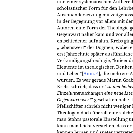
und einer systematischen Aufbereit
scholastischer Form für den Lehrbe
Auseinandersetzung mit zeitgenös
in der Begegnung vor allem mit der
Autoren eine Form der Theologie g
Gegenwart näher kam und vor allem
entschiedener aufnahm. Krebs ging
„Lebenswert“ der Dogmen, wobei er
erst Jahrzehnte später ausführliche
Verkündigungstheologie, "knieende 
Elemente im theologischen Denken
und Leben“
[
Anm. 4
]
, die mehrere 
wurden. Es war gerade Martin Gra
Krebs schrieb, dass er "
zu den bish
Einzeluntersuchungen eine neue Lit
Gegenwartswert
" geschaffen habe.
Pfeilschifter schrieb nicht weniger
Theologen doch überall eine solc
man Stohrs pastorale Einstellung u
kann man leicht verstehen, dass er
kennen lernen und später vertrete