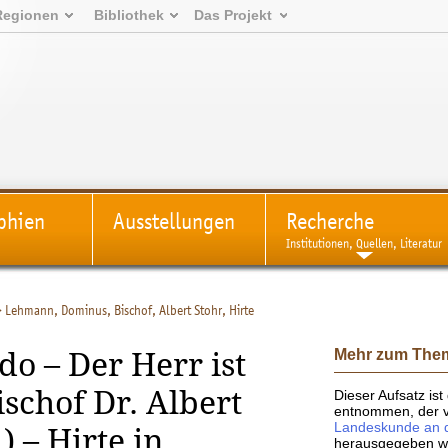
Regionen
Bibliothek
Das Projekt
phien
Ausstellungen
Recherche
Institutionen, Quellen, Literatur
>
Lehmann, Dominus, Bischof, Albert Stohr, Hirte
Mehr zum The
do – Der Herr ist
ischof Dr. Albert
Dieser Aufsatz is
entnommen, der
Landeskunde an d
 – Hirte in
herausgegeben wi