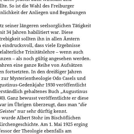
lte. So ist die Wahl des Freiburger
hnlichkeit der Anliegen und Begabungen
tz seiner längeren seelsorglichen Tätigkeit
mit 34 Jahren habilitiert war. Diese
trebigkeit sollten ihn in allen Ämtern
 eindrucksvoll, dass viele Ergebnisse
lalterliche Trinitätslehre – wenn auch
Ganzen – als noch gültig angesehen werden.
Jahren eine ganze Reihe von Aufsätzen
en fortsetzten. In den dreißiger Jahren
 zur Mysterientheologie Odo Casels und
gustinus-Gedenkjahr 1930 veröffentlicht
verständlich gehaltenes Buch „Augustinus
). Ganz bewusst veröffentlichte er diese
war im Übrigen überzeugt, dass man "
die
Geistes
" nur sehr dürftig kennt.
) wurde Albert Stohr im Bischöflichen
irchengeschichte. Am 1. Mai 1925 erging
fessor der Theologie ebenfalls am