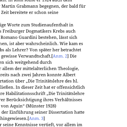
en. In Rom sollte er 1924 auch dem
Martin Grabmann begegnen, der bald für
 Zeit bereitete er schon seine
ige Worte zum Studienaufenthalt in
es Freiburger Dogmatikers Krebs auch
omano Guardini bestehen, lässt sich
hen, ist aber wahrscheinlich. Wie kam es
s als Lehrer? Von später her betrachtet
e gewisse Verwandtschaft.
[
Anm. 2
]
Die
en sich weitgehend durch
 allem der mittelalterlichen Theologie,
ereits nach zwei Jahren konnte Albert
rtation über „Die Trinitätslehre des hl.
eßen. In dieser Zeit hat er offensichtlich
e Habilitationsschrift „Die Trinitätslehre
er Berücksichtigung ihres Verhältnisses
von Aquin“ (Münster 1928)
e der Einführung seiner Dissertation hatte
g hingewiesen.
[
Anm. 3
]
r seine Kenntnisse vertieft, vor allem im