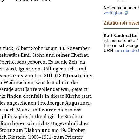
Nebenstehender A
verfügbar.
Zitationshinwe
Karl Kardinal L
ist meine Stärke."
Hirte in schwierig
urück. Albert Stohr ist am 13. November
URN:
urn:nbn:de
sekretärs Emil Stohr und seiner Ehefrau
berhessen) geboren. Es ist die Zeit, da
en wird, Ignaz von Döllinger stirbt und
m novarum
von Leo XIII. (1891) erscheinen
an Weihnachten, wurde Stohr in der
erade acht Jahre vollendet war, getauft.
finden ebenfalls in dieser Kirche statt.
 des angesehenen Friedberger
Augustiner
-
 nach Mainz und wurde hier in das
 philosophisch-theologische Studium
udium hören wir nichts Ungewöhnliches.
 Stohr zum
Diakon
und am 19. Oktober
ich Kirstein (1903–1921) zum Priester