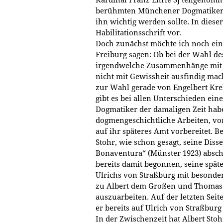
Kardinal Franz Ehrle SJ teilgenomm
berühmten Münchener Dogmatiker 
ihn wichtig werden sollte. In dieser
Habilitationsschrift vor.
Doch zunächst möchte ich noch ein
Freiburg sagen: Ob bei der Wahl d
irgendwelche Zusammenhänge mit R
nicht mit Gewissheit ausfindig mac
zur Wahl gerade von Engelbert Kreb
gibt es bei allen Unterschieden ein
Dogmatiker der damaligen Zeit hab
dogmengeschichtliche Arbeiten, vor
auf ihr späteres Amt vorbereitet. B
Stohr, wie schon gesagt, seine Disse
Bonaventura“ (Münster 1923) abschli
bereits damit begonnen, seine später
Ulrichs von Straßburg mit besonder
zu Albert dem Großen und Thomas 
auszuarbeiten. Auf der letzten Seit
er bereits auf Ulrich von Straßbur
In der Zwischenzeit hat Albert Stoh