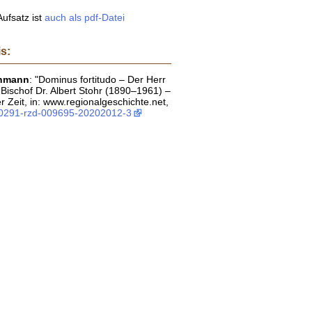
ufsatz ist
auch als pdf-Datei
is:
ehmann
: "Dominus fortitudo – Der Herr
 Bischof Dr. Albert Stohr (1890–1961) –
er Zeit, in: www.regionalgeschichte.net,
:0291-rzd-009695-20202012-3