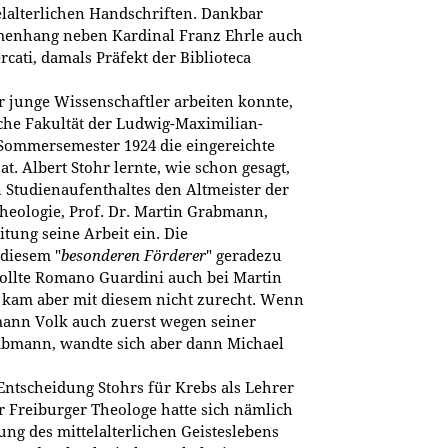
lalterlichen Handschriften. Dankbar
enhang neben Kardinal Franz Ehrle auch
cati, damals Präfekt der Biblioteca
r junge Wissenschaftler arbeiten konnte,
sche Fakultät der Ludwig-Maximilian-
 Sommersemester 1924 die eingereichte
. Albert Stohr lernte, wie schon gesagt,
 Studienaufenthaltes den Altmeister der
Theologie, Prof. Dr. Martin Grabmann,
tung seine Arbeit ein. Die
 diesem "
besonderen Förderer
" geradezu
ollte Romano Guardini auch bei Martin
 kam aber mit diesem nicht zurecht. Wenn
mann Volk auch zuerst wegen seiner
abmann, wandte sich aber dann Michael
Entscheidung Stohrs für Krebs als Lehrer
er Freiburger Theologe hatte sich nämlich
ung des mittelalterlichen Geisteslebens