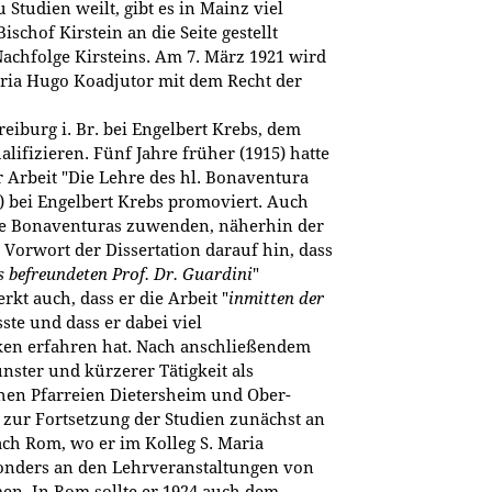
zu Studien weilt, gibt es in Mainz viel
schof Kirstein an die Seite gestellt
Nachfolge Kirsteins. Am 7. März 1921 wird
ria Hugo Koadjutor mit dem Recht der
reiburg i. Br. bei Engelbert Krebs, dem
alifizieren. Fünf Jahre früher (1915) hatte
 Arbeit "Die Lehre des hl. Bonaventura
) bei Engelbert Krebs promoviert. Auch
gie Bonaventuras zuwenden, näherhin der
m Vorwort der Dissertation darauf hin, dass
 befreundeten Prof. Dr. Guardini
"
rkt auch, dass er die Arbeit "
inmitten der
sste und dass er dabei viel
en erfahren hat. Nach anschließendem
nster und kürzerer Tätigkeit als
chen Pfarreien Dietersheim und Ober-
 zur Fortsetzung der Studien zunächst an
ch Rom, wo er im Kolleg S. Maria
sonders an den Lehrveranstaltungen von