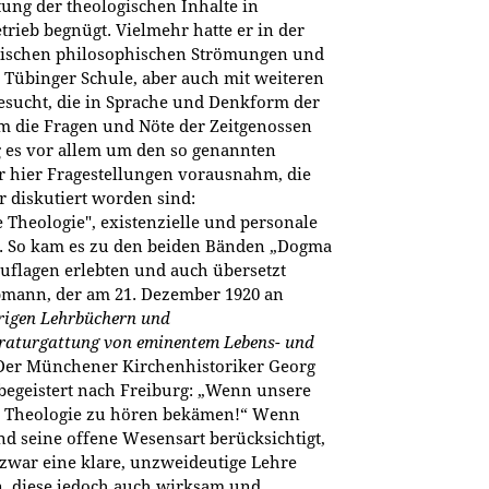
ung der theologischen Inhalte in
trieb begnügt. Vielmehr hatte er in der
sischen philosophischen Strömungen und
 Tübinger Schule, aber auch mit weiteren
esucht, die in Sprache und Denkform der
 die Fragen und Nöte der Zeitgenossen
 es vor allem um den so genannten
 hier Fragestellungen vo­rausnahm, die
r diskutiert worden sind:
Theologie", existenzielle und personale
. So kam es zu den beiden Bänden „Dogma
Auflagen erlebten und auch übersetzt
bmann, der am 21. Dezember 1920 an
erigen Lehrbüchern und
eraturgattung von eminentem Lebens- und
 Der Münchener Kirchenhistoriker Georg
 begeistert nach Freiburg: „Wenn unsere
he Theologie zu hören bekämen!“ Wenn
nd seine offene Wesensart berücksichtigt,
 zwar eine klare, unzweideutige Lehre
n, diese jedoch auch wirksam und