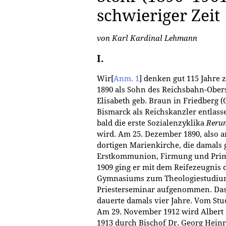
schwieriger Zeit
von Karl Kardinal Lehmann
I.
Wir
[
Anm. 1
]
denken gut 115 Jahre z
1890 als Sohn des Reichsbahn-Ober
Elisabeth geb. Braun in Friedberg (O
Bismarck als Reichskanzler entlass
bald die erste Sozialenzyklika
Reru
wird. Am 25. Dezember 1890, also 
dortigen Marienkirche, die damals g
Erstkommunion, Firmung und Primiz 
1909 ging er mit dem Reifezeugnis
Gymnasiums zum Theologiestudium
Priesterseminar aufgenommen. Das
dauerte damals vier Jahre. Vom St
Am 29. November 1912 wird Albert
1913 durch Bischof Dr. Georg Heinr