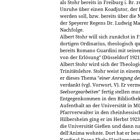
als Stohr bereits in Freiburg i. Br. 
Unruhe über einen Koadjutor, der Bi
werden soll, bzw. bereits über die 
der Speyerer Regens Dr. Ludwig Ma
Nachfolge.
Albert Stohr will sich zunächst in F
dortigen Ordinarius, theologisch qu
bereits Romano Guardini mit seiner
von der Erlösung" (Düsseldorf 1921
Albert Stohr wird sich der Theolo
Trinitätslehre. Stohr weist in eine
er dieses Thema "
einer Anregung des
verdankt (vgl. Vorwort, V). Er verme
Seelsorgearbeiten
" fertig stellen mu
Entgegenkommen in den Bibliothek
Aufenthalt an der Universität in Mü
Pfarrverwalter in den rheinhessis
Hilbersheim ging er im Herbst 1923
die Universität Gießen und dann na
dell'Anima wohnte. Dort hat er be