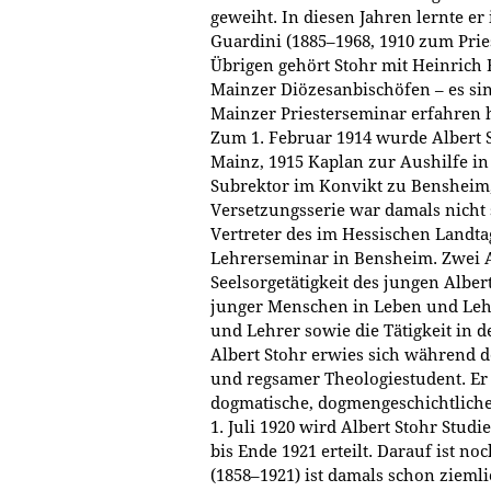
geweiht. In diesen Jahren lernte 
Guardini (1885–1968, 1910 zum Pri
Übrigen gehört Stohr mit Heinric
Mainzer Diözesanbischöfen – es sin
Mainzer Priesterseminar erfahren 
Zum 1. Februar 1914 wurde Albert 
Mainz, 1915 Kaplan zur Aushilfe i
Subrektor im Konvikt zu Bensheim,
Versetzungsserie war damals nicht
Vertreter des im Hessischen Landta
Lehrerseminar in Bensheim. Zwei A
Seelsorgetätigkeit des jungen Albe
junger Menschen in Leben und Lehr
und Lehrer sowie die Tätigkeit in 
Albert Stohr erwies sich während d
und regsamer Theologiestudent. Er h
dogmatische, dogmengeschichtliche
1. Juli 1920 wird Albert Stohr Studi
bis Ende 1921 erteilt. Darauf ist 
(1858–1921) ist damals schon zieml