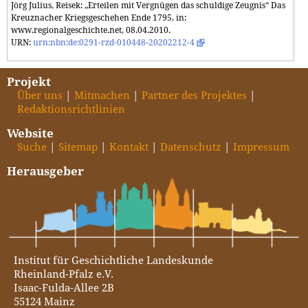
Jörg Julius, Reisek: „Erteilen mit Vergnügen das schuldige Zeugnis“ Das
Kreuznacher Kriegsgeschehen Ende 1795, in:
www.regionalgeschichte.net, 08.04.2010.
URN:
urn:nbn:de:0291-rzd-010448-20202212-4
Projekt
Über uns
Mitmachen
Partner des Projektes
Redaktionsrichtlinien
Website
Suche
Sitemap
Kontakt
Datenschutz
Impressum
Herausgeber
Institut für Geschichtliche Landeskunde
Rheinland-Pfalz e.V.
Isaac-Fulda-Allee 2B
55124 Mainz