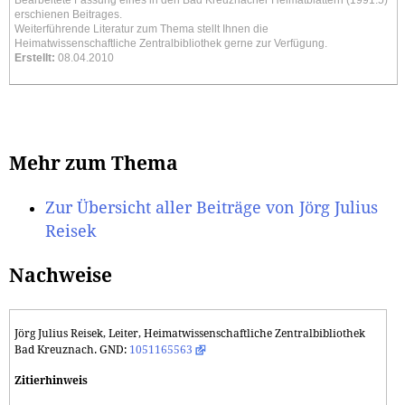
Bearbeitete Fassung eines in den Bad Kreuznacher Heimatblättern (1991.5)
erschienen Beitrages.
Weiterführende Literatur zum Thema stellt Ihnen die
Heimatwissenschaftliche Zentralbibliothek gerne zur Verfügung.
Erstellt:
08.04.2010
Mehr zum Thema
Zur Übersicht aller Beiträge von Jörg Julius
Reisek
Nachweise
Jörg Julius Reisek, Leiter, Heimatwissenschaftliche Zentralbibliothek
Bad Kreuznach. GND:
1051165563
Zitierhinweis