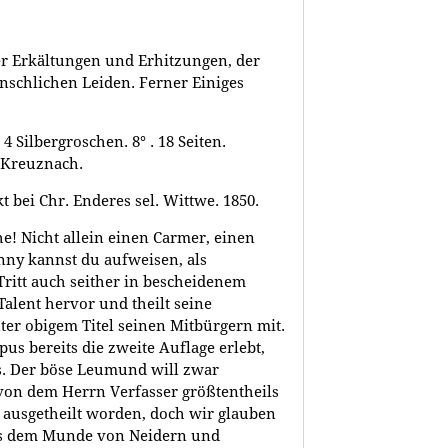
er Erkältungen und Erhitzungen, der
enschlichen Leiden. Ferner Einiges
4 Silbergroschen. 8° . 18 Seiten.
s Kreuznach.
 bei Chr. Enderes sel. Wittwe. 1850.
! Nicht allein einen Carmer, einen
ny kannst du aufweisen, als
t Tritt auch seither in bescheidenem
Talent hervor und theilt seine
er obigem Titel seinen Mitbürgern mit.
us bereits die zweite Auflage erlebt,
us. Der böse Leumund will zwar
 von dem Herrn Verfasser größtentheils
 ausgetheilt worden, doch wir glauben
aus dem Munde von Neidern und