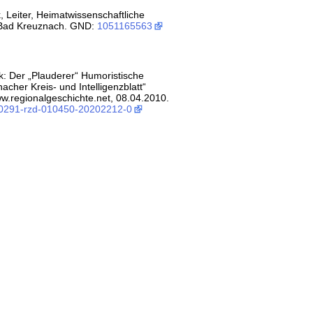
, Leiter, Heimatwissenschaftliche
k Bad Kreuznach. GND:
1051165563
ek: Der „Plauderer“ Humoristische
acher Kreis- und Intelligenzblatt“
w.regionalgeschichte.net, 08.04.2010.
:0291-rzd-010450-20202212-0