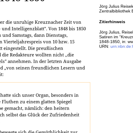
Jörg Julius Reisek
Zentralbibliothe
Zitierhinweis
ber die unruhige Kreuznacher Zeit von
 und Intelligenzblatt". Von 1848 bis 1850
Jörg Julius, Reis
 und Samstags, dann Dienstags,
Satiren im “Kreuzn
1848-1850, in: ww
 Vierteljahrespreis von 10 bzw. 15
URN:
urn:nbn:de
t eingestellt. Die preußischen
die Redakteure wollten nicht ,,die
els" annehmen. In der letzten Ausgabe
ed „von seinen freundlichen Lesern und
t:
hatte sich unser Organ, besonders in
e Fluthen zu einem glatten Spiegel
e gemacht, nämlich: den heitern
h selbst das Glück der Zufriedenheit
.
ewegte sich die Gemüthlichkeit zur