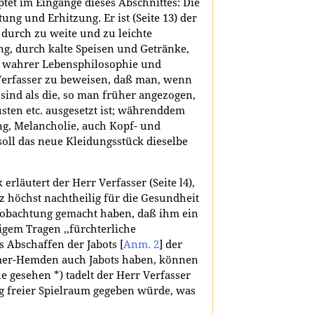
ptet im Eingange dieses Abschnittes: Die
ung und Erhitzung. Er ist (Seite 13) der
 durch zu weite und zu leichte
g, durch kalte Speisen und Getränke,
t wahrer Lebensphilosophie und
 Verfasser zu beweisen, daß man, wenn
sind als die, so man früher angezogen,
ten etc. ausgesetzt ist; währenddem
g, Melancholie, auch Kopf- und
oll das neue Kleidungsstück dieselbe
erläutert der Herr Verfasser (Seite l4),
 höchst nachtheilig für die Gesundheit
 Beobachtung gemacht haben, daß ihm ein
gem Tragen ,,fürchterliche
s Abschaffen der Jabots
[
Anm. 2
]
der
er-Hemden auch Jabots haben, können
e gesehen *) tadelt der Herr Verfasser
g freier Spielraum gegeben würde, was