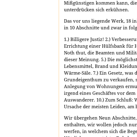
Mißgünstigen kommen kann, die ei
unterdrücken sich erkühnen.
Das vor uns liegende Werk, 18 in
in 10 Abschnitte und zwar in fol
1.) Billigere Justiz! 2.) Verbess
Errichtung einer Hülfsbank für H
Noth thut, die Beamten und Mili
dieser Meinung. 5.) Die möglichst
Lebensmittel, Brand und Kleidung
Wärme-Säle. 7.) Ein Gesetz, was 
Grundeigenthum zu verkaufen, s
Anlegung von Wohnungen ermunter
irgend eines Geschäftes vor dem 2
Auswanderer. 10.) Zum Schluß: 
Ursache der meisten Leiden, am 
Wir übergehen Neun Abschnitte,
enthalten, wir wollen jedoch nur
werfen, in welchem sich die Bege