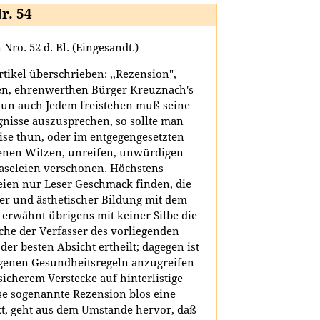
r. 54
ro. 52 d. Bl. (Eingesandt.)
rtikel überschrieben: ,,Rezension",
ten, ehrenwerthen Bürger Kreuznach's
nun auch Jedem freistehen muß seine
gnisse auszusprechen, so sollte man
ise thun, oder im entgegengesetzten
enen Witzen, unreifen, unwürdigen
aseleien verschonen. Höchstens
ien nur Leser Geschmack finden, die
her und ästhetischer Bildung mit dem
erwähnt übrigens mit keiner Silbe die
he der Verfasser des vorliegenden
 der besten Absicht ertheilt; dagegen ist
lagenen Gesundheitsregeln anzugreifen
icherem Verstecke auf hinterlistige
se sogenannte Rezension blos eine
t, geht aus dem Umstande hervor, daß