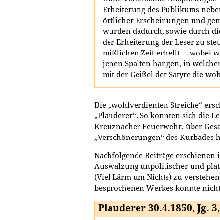
Erheiterung des Publikums nebe
örtlicher Erscheinungen und gem
wurden dadurch, sowie durch die
der Erheiterung der Leser zu steu
mißlichen Zeit erhellt ... wobei
jenen Spalten hangen, in welche
mit der Geißel der Satyre die wo
Die „wohlverdienten Streiche“ ers
„Plauderer“. So konnten sich die L
Kreuznacher Feuerwehr, über Gesa
„Verschönerungen“ des Kurbades h
Nachfolgende Beiträge erschienen in
Auswalzung unpolitischer und platte
(Viel Lärm um Nichts) zu verstehen
besprochenen Werkes konnte nich
Plauderer 30.4.1850, Jg. 3,