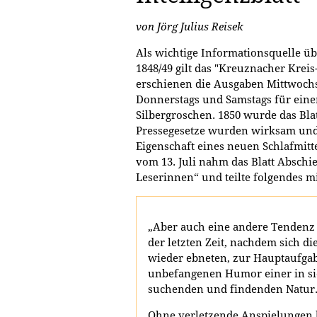
von Jörg Julius Reisek
Als wichtige Informationsquelle ü
1848/49 gilt das "Kreuznacher Kreis-
erschienen die Ausgaben Mittwochs
Donnerstags und Samstags für einen
Silbergroschen. 1850 wurde das Blat
Pressegesetze wurden wirksam und 
Eigenschaft eines neuen Schlafmitt
vom 13. Juli nahm das Blatt Abschi
Leserinnen“ und teilte folgendes mi
„Aber auch eine andere Tendenz 
der letzten Zeit, nachdem sich di
wieder ebneten, zur Hauptaufgab
unbefangenen Humor einer in sic
suchenden und findenden Natur
Ohne verletzende Anspielungen b