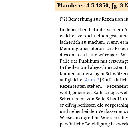
Plauderer 4.5.1850, Jg. 3 N
(*?) Bemerkung zur Rezension in N
In demselben befindet sich ein A
welcher versucht einen geachte
lächerlich zu machen. Wenn es 
Meinung über literarische Erzeu
dies doch auf eine würdigere We
Falle das Publikum mit erzwung
Urtheilen und abgeschmackten F
können an derartigen Schwätzere
auf gleiche
[
Anm. 3
]
Stufe sittlic
Rezensenten stehen. – Rezensent 
wohlgemeinten Rathschläge, welc
Schriftchens von Seite 5 bis 11 in
er eifrig beflissen die vorgesch
und nebenbei den Verfasser aus s
Weise anzugreifen. Wie sehr die
persönliche Beleidigung bezweck