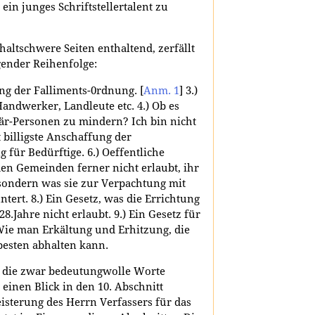
n junges Schriftstellertalent zu
haltschwere Seiten enthaltend, zerfällt
gender Reihenfolge:
erung der Falliments-0rdnung.
[
Anm. 1
]
3.)
andwerker, Landleute etc. 4.) Ob es
tär-Personen zu mindern? Ich bin nicht
 billigste Anschaffung der
 für Bedürftige. 6.) Oeffentliche
den Gemeinden ferner nicht erlaubt, ihr
ondern was sie zur Verpachtung mit
t. 8.) Ein Gesetz, was die Errichtung
8.Jahre nicht erlaubt. 9.) Ein Gesetz für
Wie man Erkältung und Erhitzung, die
besten abhalten kann.
 die zwar bedeutungwolle Worte
 einen Blick in den 10. Abschnitt
isterung des Herrn Verfassers für das