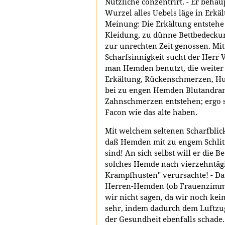
Nützliche conzentrirt. - Er behau
Wurzel alles Uebels läge in Erkält
Meinung: Die Erkältung entstehe
Kleidung, zu dünne Bettbedeckun
zur unrechten Zeit genossen. Mi
Scharfsinnigkeit sucht der Herr
man Hemden benutzt, die weiter 
Erkältung, Rückenschmerzen, Hus
bei zu engen Hemden Blutandran
Zahnschmerzen entstehen; ergo s
Facon wie das alte haben.
Mit welchem seltenen Scharfblick 
daß Hemden mit zu engem Schlitz
sind! An sich selbst will er die
solches Hemde nach vierzehntägi
Krampfhusten" verursachte! - Da
Herren-Hemden (ob Frauenzimm
wir nicht sagen, da wir noch kein
sehr, indem dadurch dem Luftzu
der Gesundheit ebenfalls schade.