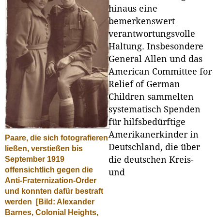
hinaus eine
bemerkenswert
verantwortungsvolle
Haltung. Insbesondere
General Allen und das
American Committee for
Relief of German
Children sammelten
systematisch Spenden
für hilfsbedürftige
Amerikanerkinder in
Paare, die sich fotografieren
Deutschland, die über
ließen, verstießen bis
die deutschen Kreis-
September 1919
offensichtlich gegen die
und
Anti-Fraternization-Order
und konnten dafür bestraft
werden
[Bild: Alexander
Barnes, Colonial Heights,