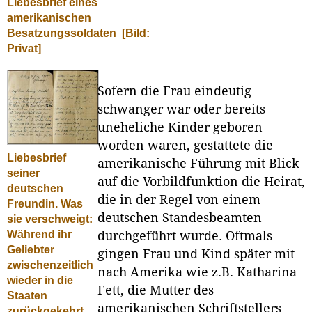
Liebesbrief eines
amerikanischen
Besatzungssoldaten
[Bild:
Privat]
Sofern die Frau eindeutig
schwanger war oder bereits
uneheliche Kinder geboren
worden waren, gestattete die
Liebesbrief
amerikanische Führung mit Blick
seiner
auf die Vorbildfunktion die Heirat,
deutschen
die in der Regel von einem
Freundin. Was
deutschen Standesbeamten
sie verschweigt:
Während ihr
durchgeführt wurde. Oftmals
Geliebter
gingen Frau und Kind später mit
zwischenzeitlich
nach Amerika wie z.B. Katharina
wieder in die
Fett, die Mutter des
Staaten
amerikanischen Schriftstellers
zurückgekehrt