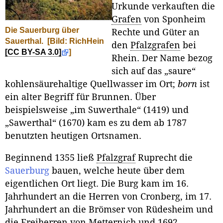
Urkunde verkauften die
Grafen
von Sponheim
Die Sauerburg über
Rechte und Güter an
Sauerthal.
[Bild: RichHein
den
Pfalzgrafen
bei
[CC BY-SA 3.0]
]
Rhein. Der Name bezog
sich auf das „saure“
kohlensäurehaltige Quellwasser im Ort;
born
ist
ein alter Begriff für Brunnen. Über
beispielsweise „im Suwerthale“ (1419) und
„Sawerthal“ (1670) kam es zu dem ab 1787
benutzten heutigen Ortsnamen.
Beginnend 1355 ließ
Pfalzgraf
Ruprecht die
Sauerburg
bauen, welche heute über dem
eigentlichen Ort liegt. Die Burg kam im 16.
Jahrhundert an die Herren von Cronberg, im 17.
Jahrhundert an die Brömser von Rüdesheim und
die Freiherren von Metternich und 1692