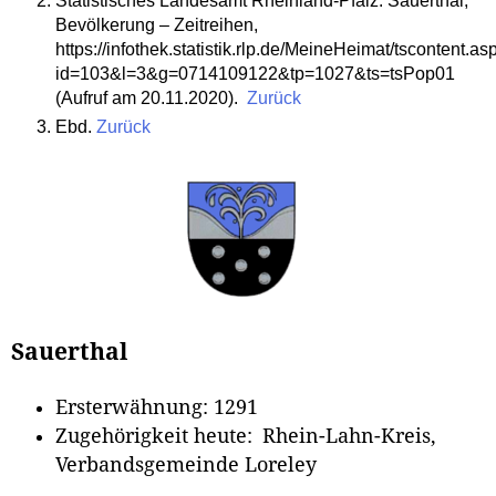
Statistisches Landesamt Rheinland-Pfalz: Sauerthal,
Bevölkerung – Zeitreihen,
https://infothek.statistik.rlp.de/MeineHeimat/tscontent.as
id=103&l=3&g=0714109122&tp=1027&ts=tsPop01
(Aufruf am 20.11.2020).
Zurück
Ebd.
Zurück
Sauerthal
Ersterwähnung: 1291
Zugehörigkeit heute: Rhein-Lahn-Kreis,
Verbandsgemeinde Loreley