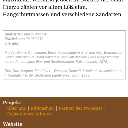
Hierzu zählen vor allem Lößlehm,
Hangschuttmassen und verschiedene Sandarten.
Bearbeiter:
Marco Wachtel
Erarbeit am:
28.05.2013
Literatur:
Friedel, Heinz; Christmann, Ernst: Kaiserslautern einst und jetzt. Beiträge zur
Geschichte der Großstadt Kaiserslautern von der Vor- und Frühgeschichte
bis zu den heutigen Flur- und Straßennamen, Kaiserslautern 1976.
Reh, Kurt; Wagner, Friedrich L.; Westrich, Klaus P.: Landkreis Kaiserslautern
(=Heimatführer der deutschen Landkreise), Bonn 1968.
Projekt
Über uns
Mitmachen
Partner des Projektes
Redaktionsrichtlinien
Website