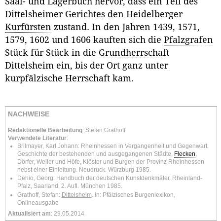
Saal- und Lagerbuch hervor, dass ein Teil des
Dittelsheimer Gerichtes den Heidelberger
Kurfürsten
zustand. In den Jahren 1439, 1571,
1579, 1602 und 1606 kauften sich die
Pfalzgrafen
Stück für Stück in die
Grundherrschaft
Dittelsheim ein, bis der Ort ganz unter
kurpfälzische Herrschaft kam.
NACHWEISE
Redaktionelle Bearbeitung
: Stefan Grathoff
Verwendete Literatur
:
Brilmayer, Karl Johann: Rheinhessen in Vergangenheit und Gegenwart.
Geschichte der bestehenden und ausgegangenen Städte,
Flecken
,
Dörfer, Weiler und Höfe, Klöster und Burgen der Provinz Rheinhessen
nebst einer Einleitung. Neudruck. Würzburg 1985.
Dehio, Georg: Handbuch der deutschen Kunstdenkmäler. Rheinland-
Pfalz, Saarland. 2. Aufl. München 1985.
Grathoff, Stefan:
Dittelsheim
. In: Pfälzisches Burgenlexikon,
Onlineausgabe
Aktualisiert am
: 29.05.2014