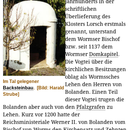
Jahrhunderts in der
schriftlichen
Überlieferung des
Klosters Lorsch erstmals
genannt, unterstand
dem Wormser Bischof
bzw. seit 1137 dem
Wormser
Domkapitel
.
Die Vogtei über die
kirchlichen Besitzungen
oblag als Wormssches
Im Tal gelegener
Lehen den Herren von
Backsteinbau
.
[Bild: Harald
Bolanden. Einen Teil
Strube]
dieser Vogtei trugen die
Bolanden aber auch von den
Pfalzgrafen
zu
Lehen. Kurz vor 1200 hatte der
Reichsministeriale Werner II. von Bolanden vom
Bischof von Worms den Kirchensatz und Zehnten