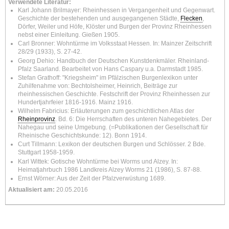
Verwendete Literatur:
Karl Johann Brilmayer: Rheinhessen in Vergangenheit und Gegenwart.
Geschichte der bestehenden und ausgegangenen Städte,
Flecken
,
Dörfer, Weiler und Höfe, Klöster und Burgen der Provinz Rheinhessen
nebst einer Einleitung. Gießen 1905.
Carl Bronner: Wohntürme im Volksstaat Hessen. In: Mainzer Zeitschrift
28/29 (1933), S. 27-42.
Georg Dehio: Handbuch der Deutschen Kunstdenkmäler. Rheinland-
Pfalz Saarland. Bearbeitet von Hans Caspary u.a. Darmstadt 1985.
Stefan Grathoff: "Kriegsheim" im Pfälzischen Burgenlexikon unter
Zuhilfenahme von: Bechtolsheimer, Heinrich, Beiträge zur
rheinhessischen Geschichte. Festschrift der Provinz Rheinhessen zur
Hundertjahrfeier 1816-1916. Mainz 1916.
Wilhelm Fabricius: Erläuterungen zum geschichtlichen Atlas der
Rheinprovinz
. Bd. 6: Die Herrschaften des unteren Nahegebietes. Der
Nahegau und seine Umgebung. (=Publikationen der Gesellschaft für
Rheinische Geschichtskunde: 12). Bonn 1914.
Curt Tillmann: Lexikon der deutschen Burgen und Schlösser. 2 Bde.
Stuttgart 1958-1959.
Karl Wittek: Gotische Wohntürme bei Worms und Alzey. In:
Heimatjahrbuch 1986 Landkreis Alzey Worms 21 (1986), S. 87-88.
Ernst Wörner: Aus der Zeit der Pfalzverwüstung 1689.
Aktualisiert am:
20.05.2016