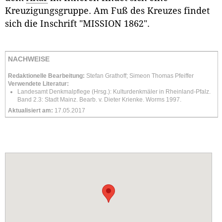
Kreuzigungsgruppe. Am Fuß des Kreuzes findet
sich die Inschrift "MISSION 1862".
NACHWEISE
Redaktionelle Bearbeitung:
Stefan Grathoff; Simeon Thomas Pfeiffer
Verwendete Literatur:
Landesamt Denkmalpflege (Hrsg.): Kulturdenkmäler in Rheinland-Pfalz.
Band 2.3: Stadt Mainz. Bearb. v. Dieter Krienke. Worms 1997.
Aktualisiert am:
17.05.2017