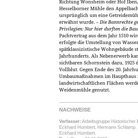
Richtung Wonsheim oder Hof Iben, 
Hesselborner Mühle den Appelbach 
ursprünglich um eine Getreidemühl
erwähnt wurde.
– Die Bannrechte g
Privilegien: Nur hier durften die Ba
Pachtvertrag aus dem Jahr 1510 wird
erfolgte die Umstellung von Wasser
spätklassizistische Wohngebäude st
Jahrhunderts. Als Nebenerwerb kam
sichtbaren Schornstein dazu, 1925 d
Vollblut. Gegen Ende des 20. Jahrh
Umbaumaßnahmen im Haupthaus z
landwirtschaftlichen Flächen werde
Weidenmühle genutzt.
NACHWEISE
Verfasser:
Arbeitsgruppe Historischer 
Eckhard Humbert, Hermann Schlamp. D
Eckhard Humbert.