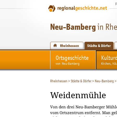
Neu-Bamberg
in Rh
Rheinhessen
Städte & Dörfer
Ortsgeschichte
Kultur
von Neu-Bamberg
Kirchen, Hä
Rheinhessen
>
Städte & Dörfer
>
Neu-Bamberg
>
Weidenmühle
Von den drei Neu-Bamberger Mühle
vom Ortszentrum entfernt. Man gela