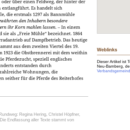
oder über einen Feldweg, der hinter der
entlangführt. Es handelt sich
e, die erstmals 1297 als Bannmühle
ewährten den Inhabern besondere
uern ihr Korn mahlen lassen. –
In einem
 sie als „Freie Mühle“ bezeichnet. 1864
radantrieb auf Dampfbetrieb. Das heutige
ammt aus dem zweiten Viertel des 19.
Weblinks
 1923 die Obstbrennerei mit dem weithin
ie Pferdezucht, speziell englisches
Dieser Artikel ist
underts entstanden durch
Neu-Bamberg, de
Verbandsgemein
ahlreiche Wohnungen, die
n seither für die Pferde des Reiterhofes
Rundweg: Regina Hering, Christel Höpfner,
ie Endfassung aller Texte stammt von