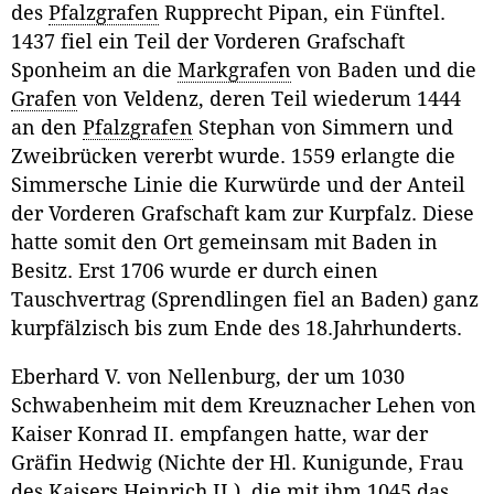
des
Pfalzgrafen
Rupprecht Pipan, ein Fünftel.
1437 fiel ein Teil der Vorderen Grafschaft
Sponheim an die
Markgrafen
von Baden und die
Grafen
von Veldenz, deren Teil wiederum 1444
an den
Pfalzgrafen
Stephan von Simmern und
Zweibrücken vererbt wurde. 1559 erlangte die
Simmersche Linie die Kurwürde und der Anteil
der Vorderen Grafschaft kam zur Kurpfalz. Diese
hatte somit den Ort gemeinsam mit Baden in
Besitz. Erst 1706 wurde er durch einen
Tauschvertrag (Sprendlingen fiel an Baden) ganz
kurpfälzisch bis zum Ende des 18.Jahrhunderts.
Eberhard V. von Nellenburg, der um 1030
Schwabenheim mit dem Kreuznacher Lehen von
Kaiser Konrad II. empfangen hatte, war der
Gräfin Hedwig (Nichte der Hl. Kunigunde, Frau
des Kaisers Heinrich II.), die mit ihm 1045 das