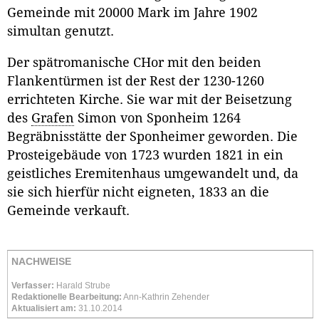
Gemeinde mit 20000 Mark im Jahre 1902
simultan genutzt.
Der spätromanische CHor mit den beiden
Flankentürmen ist der Rest der 1230-1260
errichteten Kirche. Sie war mit der Beisetzung
des
Grafen
Simon von Sponheim 1264
Begräbnisstätte der Sponheimer geworden. Die
Prosteigebäude von 1723 wurden 1821 in ein
geistliches Eremitenhaus umgewandelt und, da
sie sich hierfür nicht eigneten, 1833 an die
Gemeinde verkauft.
NACHWEISE
Verfasser:
Harald Strube
Redaktionelle Bearbeitung:
Ann-Kathrin Zehender
Aktualisiert am:
31.10.2014