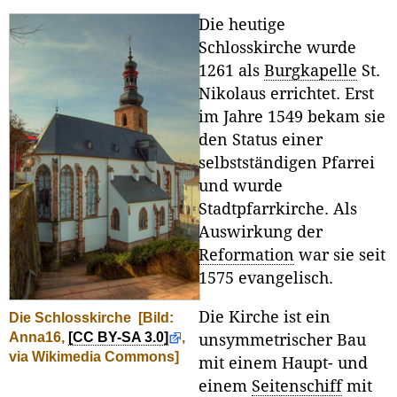
Die heutige
Schlosskirche wurde
1261 als
Burgkapelle
St.
Nikolaus errichtet. Erst
im Jahre 1549 bekam sie
den Status einer
selbstständigen Pfarrei
und wurde
Stadtpfarrkirche. Als
Auswirkung der
Reformation
war sie seit
1575 evangelisch.
Die Kirche ist ein
Die Schlosskirche
[Bild:
Anna16,
[CC BY-SA 3.0]
,
unsymmetrischer Bau
via Wikimedia Commons]
mit einem Haupt- und
einem
Seitenschiff
mit