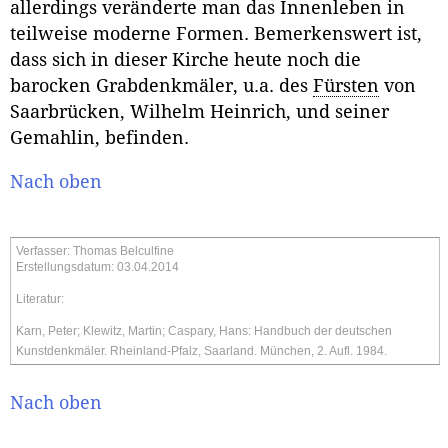
allerdings veränderte man das Innenleben in
teilweise moderne Formen. Bemerkenswert ist,
dass sich in dieser Kirche heute noch die
barocken Grabdenkmäler, u.a. des
Fürsten
von
Saarbrücken, Wilhelm Heinrich, und seiner
Gemahlin, befinden.
Nach oben
Verfasser: Thomas Belculfine
Erstellungsdatum: 03.04.2014
Literatur:
Karn, Peter; Klewitz, Martin; Caspary, Hans: Handbuch der deutschen
Kunstdenkmäler. Rheinland-Pfalz, Saarland. München, 2. Aufl.
1984.
Nach oben