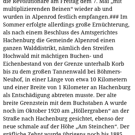
die Revolutionäre am Freitag dem 7. Mai „mit
multiplizierenden Beinen“ wieder ab und
wurden in Alpenrod festlich empfangen.### Im
Sommer erfolgte allerdings große Ernüchterung,
als nach einem Beschluss des Amtsgerichtes
Hachenburg die Gemeinde Alpenrod einen
ganzen Walddistrikt, nämlich den Streifen
Hochwald mit mächtigen Buchen- und
Eichenbestand von der Grenze unterhalb Korb
bis zu dem großen Tannenwald bei Böhmers-
Neuhof, in einer Länge von etwa 10 Kilometern
und einer Breite von 1 Kilometer an Hachenburg
als Entschädigung abtreten musste. Der alte
breite Grenzstein mit dem Buchstaben A wurde
noch im Oktober 1920 am „Höllergraben“ an der
Straße nach Hachenburg gesichtet, ebenso der
neue schmale auf der Höhe „Am Steinchen“. Der
gräfliche
Zehnt
wurde übrigens noch bis 1885