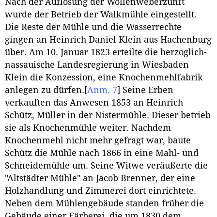
Nach der Auflösung der Wollenweberzunft
wurde der Betrieb der Walkmühle eingestellt.
Die Reste der Mühle und die Wasserrechte
gingen an Heinrich Daniel Klein aus Hachenburg
über. Am 10. Januar 1823 erteilte die herzoglich-
nassauische Landesregierung in Wiesbaden
Klein die Konzession, eine Knochenmehlfabrik
anlegen zu dürfen.
[
Anm. 7
]
Seine Erben
verkauften das Anwesen 1853 an Heinrich
Schütz, Müller in der Nistermühle. Dieser betrieb
sie als Knochenmühle weiter. Nachdem
Knochenmehl nicht mehr gefragt war, baute
Schütz die Mühle nach 1866 in eine Mahl- und
Schneidemühle um. Seine Witwe veräußerte die
"Altstädter Mühle" an Jacob Brenner, der eine
Holzhandlung und Zimmerei dort einrichtete.
Neben dem Mühlengebäude standen früher die
Gebäude einer Färberei, die um 1830 dem