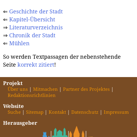
⇐
Geschichte der Stadt
⇐
Kapitel-Übersicht
⇒
Literaturverzeichnis
⇒
Chronik der Stadt
⇐
Mühlen
So werden Textpassagen der nebenstehende
Seite
korrekt zitiert
!
Projekt
Über uns
Mitmachen
Partner des Projektes
Redaktionsrichtlinien
Website
Suche
Sitemap
Kontakt
Datenschutz
Impressum
Herausgeber