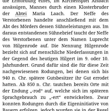
die Ermordung eines, im Kirchenspiel Alsbach
ansässigen, Mannes durch einen Klosterbruder
der
Abtei
Maria Laach. Der Neffe des
Verstorbenen handelte anschließend mit dem
Abt des Mörders dessen Sühneleistungen aus. Im
daraus entstandenen Sühnebrief taucht der Neffe
des Verstorbenen unter dem Namen Luprecht
von Hilgenrode auf. Die Nennung Hilgenrode
bezieht sich auf menschliche Niederlassungen in
der Gegend des heutigen Hilgert im 9. oder 10.
Jahrhundert. Grund dafür sind die für diese Zeit
nachgewiesenen Rodungen, bei denen sich bis
940 n. Chr. spätere Gutsbesitzer ihr Gut errodet
hatten. Ab 850 n. Chr. tautchen bereits Orte mit
der Endung „-rod“ auf, welche sich im späteren
Sprachgebrauch zu „-ert“ entwickelten. Zwar
konnten Rodungen durch die Eigeninitiative von
Bauern erfolgen, jedoch wurden sie in der Regel