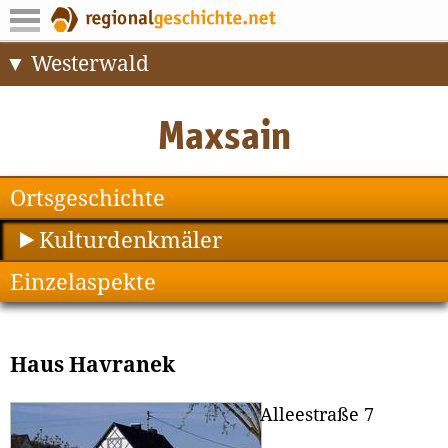
Westerwald
Ortsgeschichte
Kulturdenkmäler
Einzelaspekte
Haus Havranek
Alleestraße 7