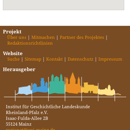
Projekt
Über uns
Mitmachen
Partner des Projektes
Redaktionsrichtlinien
Website
Suche
Sitemap
Kontakt
Datenschutz
Impressum
Herausgeber
Institut für Geschichtliche Landeskunde
Rheinland-Pfalz e.V.
Isaac-Fulda-Allee 2B
55124 Mainz
regionet@uni-mainz.de