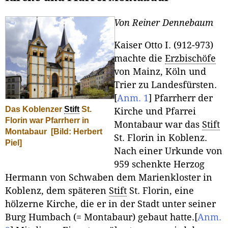
Von Reiner Dennebaum
Kaiser Otto I. (912-973)
machte die
Erzbischöfe
von Mainz, Köln und
Trier zu Landesfürsten.
[
Anm. 1
]
Pfarrherr der
Das Koblenzer
Stift
St.
Kirche und Pfarrei
Florin war Pfarrherr in
Montabaur war das
Stift
Montabaur
[Bild: Herbert
St. Florin in Koblenz.
Piel]
Nach einer Urkunde von
959 schenkte Herzog
Hermann von Schwaben dem Marienkloster in
Koblenz, dem späteren
Stift
St. Florin, eine
hölzerne Kirche, die er in der Stadt unter seiner
Burg Humbach (= Montabaur) gebaut hatte.
[
Anm.