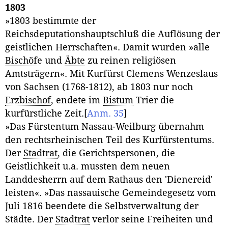
1803
»1803 bestimmte der
Reichsdeputationshauptschluß die Auflösung der
geistlichen Herrschaften«. Damit wurden »alle
Bischöfe
und
Äbte
zu reinen religiösen
Amtsträgern«. Mit Kurfürst Clemens Wenzeslaus
von Sachsen (1768-1812), ab 1803 nur noch
Erzbischof
, endete im
Bistum
Trier die
kurfürstliche Zeit.
[
Anm. 35
]
»Das Fürstentum Nassau-Weilburg übernahm
den rechtsrheinischen Teil des Kurfürstentums.
Der
Stadtrat
, die Gerichtspersonen, die
Geistlichkeit u.a. mussten dem neuen
Landdesherrn auf dem Rathaus den 'Dienereid'
leisten«. »Das nassauische Gemeindegesetz vom
Juli 1816 beendete die Selbstverwaltung der
Städte. Der
Stadtrat
verlor seine Freiheiten und