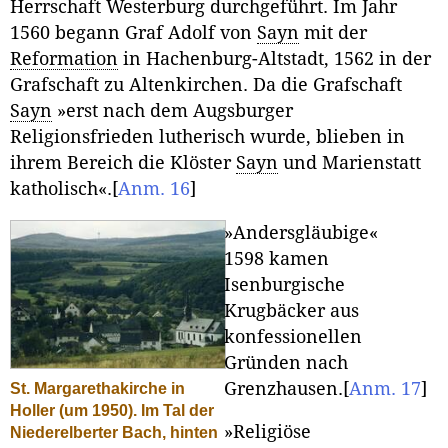
Herrschaft Westerburg durchgeführt. Im Jahr
1560 begann Graf Adolf von
Sayn
mit der
Reformation
in Hachenburg-Altstadt, 1562 in der
Grafschaft zu Altenkirchen. Da die Grafschaft
Sayn
»erst nach dem Augsburger
Religionsfrieden lutherisch wurde, blieben in
ihrem Bereich die Klöster
Sayn
und Marienstatt
katholisch«.
[
Anm. 16
]
»Andersgläubige«
1598 kamen
Isenburgische
Krugbäcker aus
konfessionellen
Gründen nach
Grenzhausen.
[
Anm. 17
]
St. Margarethakirche in
Holler (um 1950). Im Tal der
»Religiöse
Niederelberter Bach, hinten