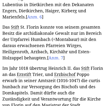
Lubentius in Dietkirchen mit den Dekanaten
Engers, Dietkirchen, Haiger, Kirberg und
Marienfels.
[
Anm. 6
]
Das
Stift
St. Florin konnte von seinem gesamten
Besitz die archidiakonale Gewalt nur im Bereich
der Urpfarrei Humbach (=Montabaur) mit den
daraus erwachsenen Pfarreien Wirges,
Heiligenroth, Arzbach, Kirchähr und Esten-
Holzappel behaupten.
[
Anm. 7
]
Im Jahr 1018 übertrug Heinrich II. das
Stift
Florin
an das
Erzstift
Trier, und
Erzbischof
Poppo
erwarb in seiner Amtszeit (1016-1047) die curtis
hunbach zur Versorgung des Bischofs und des
Domkapitels. Damit dürfte auch die
Zuständigkeit und Verantwortung für die Kirche
von Florin auf den Magistrat der Stadt