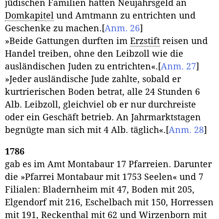
jüdischen Familien hatten Neujahrsgeld an
Domkapitel
und Amtmann zu entrichten und
Geschenke zu machen.
[
Anm. 26
]
»Beide Gattungen durften im
Erzstift
reisen und
Handel treiben, ohne den Leibzoll wie die
ausländischen Juden zu entrichten«.
[
Anm. 27
]
»Jeder ausländische Jude zahlte, sobald er
kurtrierischen Boden betrat, alle 24 Stunden 6
Alb. Leibzoll, gleichviel ob er nur durchreiste
oder ein Geschäft betrieb. An Jahrmarktstagen
begnügte man sich mit 4 Alb. täglich«.
[
Anm. 28
]
1786
gab es im Amt Montabaur 17 Pfarreien. Darunter
die »Pfarrei Montabaur mit 1753 Seelen« und 7
Filialen: Bladernheim mit 47, Boden mit 205,
Elgendorf mit 216, Eschelbach mit 150, Horressen
mit 191, Reckenthal mit 62 und Wirzenborn mit