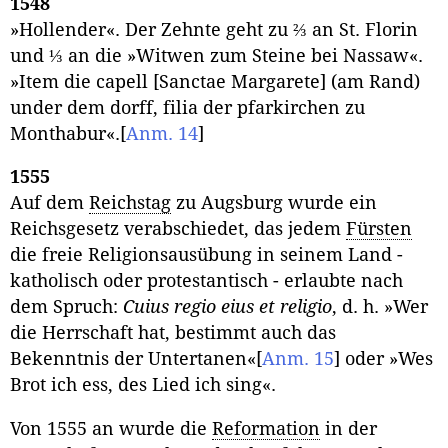
1548
»Hollender«. Der Zehnte geht zu ⅔ an St. Florin
und ⅓ an die »Witwen zum Steine bei Nassaw«.
»Item die capell [Sanctae Margarete] (am Rand)
under dem dorff, filia der pfarkirchen zu
Monthabur«.
[
Anm. 14
]
1555
Auf dem
Reichstag
zu Augsburg wurde ein
Reichsgesetz verabschiedet, das jedem
Fürsten
die freie Religionsausübung in seinem Land -
katholisch oder protestantisch - erlaubte nach
dem Spruch:
Cuius regio eius et religio
, d. h. »Wer
die Herrschaft hat, bestimmt auch das
Bekenntnis der Untertanen«
[
Anm. 15
]
oder »Wes
Brot ich ess, des Lied ich sing«.
Von 1555 an wurde die
Reformation
in der