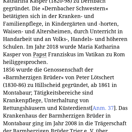
Katharina Kasper (1820-98) zu Dernbach
gegründet. Die »Dernbacher Schwestern«
betätigten sich in der Kranken- und
Familienpflege, in Kindergärten und -horten,
Waisen- und Altersheimen, durch Unterricht in
Handarbeit und an Volks-, Handels- und höheren
Schulen. Im Jahr 2018 wurde Maria Katharina
Kasper von
Papst
Franziskus im Vatikan zu Rom
heiliggesprochen.
1856 wurde die Genossenschaft der
»Barmherzigen Brüder« von Peter Lötschert
(1830-86) zu Hillscheid gegründet, ab 1861 in
Montabaur; Tätigkeitsbereiche sind
Krankenpflege, Unterhaltung von
Rettungshäusern und Küsterdienst
[
Anm. 37
]
. Das
Krankenhaus der Barmherzigen Brüder in
Montabaur ging im Jahr 2008 in die Trägerschaft
der Barmherzigen Brüder Trier e. V. über.