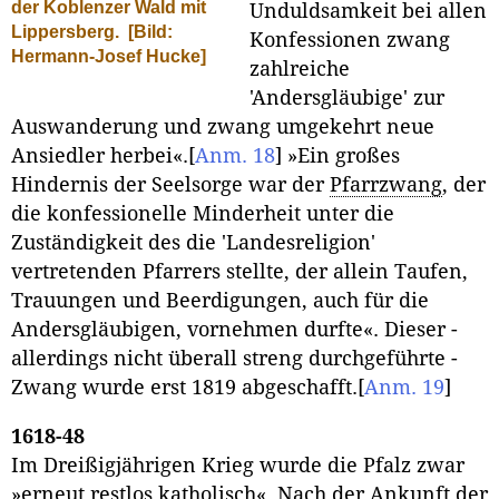
der Koblenzer Wald mit
Unduldsamkeit bei allen
Lippersberg.
[Bild:
Konfessionen zwang
Hermann-Josef Hucke]
zahlreiche
'Andersgläubige' zur
Auswanderung und zwang umgekehrt neue
Ansiedler herbei«.
[
Anm. 18
]
»Ein großes
Hindernis der Seelsorge war der
Pfarrzwang
, der
die konfessionelle Minderheit unter die
Zuständigkeit des die 'Landesreligion'
vertretenden Pfarrers stellte, der allein Taufen,
Trauungen und Beerdigungen, auch für die
Andersgläubigen, vornehmen durfte«. Dieser -
allerdings nicht überall streng durchgeführte -
Zwang wurde erst 1819 abgeschafft.
[
Anm. 19
]
1618-48
Im Dreißigjährigen Krieg wurde die Pfalz zwar
»erneut restlos katholisch«. Nach der Ankunft der