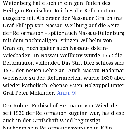
Wittenberg hatte sich in einigen Teilen des
Heiligen Römischen Reiches die
Reformation
ausgebreitet. Als erster der Nassauer
Grafen
trat
Graf Philipp von Nassau-Weilburg auf die Seite
der
Reformation
- später auch Nassau-Dillenburg
mit dem nachmaligen Prinzen Wilhelm von
Oranien, noch später auch Nassau-Idstein-
Wiesbaden. In Nassau-Weilburg wurde 1552 die
Reformation
vollendet. Das
Stift
Diez schloss sich
1570 der neuen Lehre an. Auch Nassau-Hadamar
wechselte zu den Reformierten, wurde 1630 aber
wieder katholisch, ebenso Esten-Holzappel unter
Graf Peter Melander.
[
Anm. 9
]
Der Kölner
Erzbischof
Hermann von Wied, der
seit 1536 der
Reformation
zugetan war, hat diese
auch in der Grafschaft Wied begünstigt.
Nachdem sein Reformationsversuch in Köln