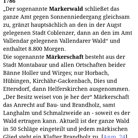
1786
„Der sogenannte
Markerwald
schließet das
ganze Amt gegen Sonnenniedergang gleichsam
zu, gränzt hauptsächlich an den in der Augst
gelegenen Stadt Coblenzer, dann an den im Amt
Vallendar gelegenen Vallendarer Wald“ und
enthaltet 8.800 Morgen.
Die sogenannte
Märkerschaft
besteht aus der
Stadt Montabaur und allen Ortschaften beider
Bänne Holler und Wirges; nur Horbach,
Hübingen, Kirchähr-Gackenbach, Dies und
Ettersdorf, dann Helferskirchen ausgenommen.
„Der Besitz weiset von je her der“ Märkerschaft
das Anrecht auf Bau- und Brandholz, samt
Langhalm und Schmalzweide an - soweit es der
Wald ertragen kann. Aktuell ist der ganze Wald
in 50 Schläge eingeteilt und jedem märkischen
Glied steht ein
Klafter
Brandholz zu.
[
Anm. 24
]