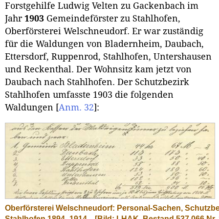
Forstgehilfe Ludwig Velten zu Gackenbach im
Jahr
1903
Gemeindeförster zu Stahlhofen,
Oberförsterei Welschneudorf. Er war zuständig
für die Waldungen von Bladernheim, Daubach,
Ettersdorf, Ruppenrod, Stahlhofen, Untershausen
und Reckenthal. Der Wohnsitz kam jetzt von
Daubach nach Stahlhofen. Der Schutzbezirk
Stahlhofen umfasste 1903 die folgenden
Waldungen
[
Anm. 32
]
:
Oberförsterei Welschneudorf: Personal-Sachen, Schutzbe
Stahlhofen 1894–1914.
[Bild: LHAK, Bestand 537,066 Nr. 