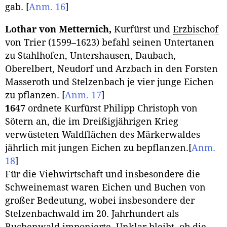
gab.
[
Anm. 16
]
Lothar von Metternich,
Kurfürst und
Erzbischof
von Trier (1599–1623) befahl seinen Untertanen
zu Stahlhofen, Untershausen, Daubach,
Oberelbert, Neudorf und Arzbach in den Forsten
Masseroth und Stelzenbach je vier junge Eichen
zu pflanzen.
[
Anm. 17
]
1647
ordnete Kurfürst Philipp Christoph von
Sötern an, die im Dreißigjährigen Krieg
verwüsteten Waldflächen des Märkerwaldes
jährlich mit jungen Eichen zu bepflanzen.
[
Anm.
18
]
Für die Viehwirtschaft und insbesondere die
Schweinemast waren Eichen und Buchen von
großer Bedeutung, wobei insbesondere der
Stelzenbachwald im 20. Jahrhundert als
Buchenwald imponierte. Unklar bleibt, ob die