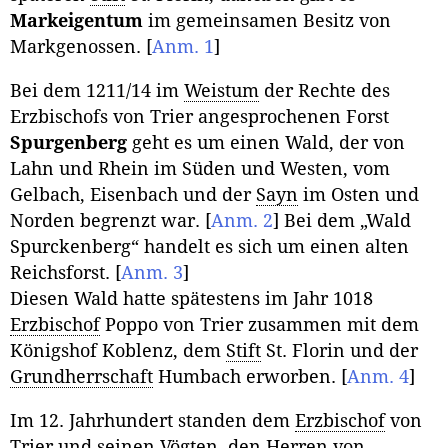
Markeigentum
im gemeinsamen Besitz von
Markgenossen.
[
Anm. 1
]
Bei dem 1211/14 im
Weistum
der Rechte des
Erzbischofs von Trier angesprochenen Forst
Spurgenberg
geht es um einen Wald, der von
Lahn und Rhein im Süden und Westen, vom
Gelbach, Eisenbach und der
Sayn
im Osten und
Norden begrenzt war.
[
Anm. 2
]
Bei dem „Wald
Spurckenberg“ handelt es sich um einen alten
Reichsforst.
[
Anm. 3
]
Diesen Wald hatte spätestens im Jahr 1018
Erzbischof
Poppo von Trier zusammen mit dem
Königshof Koblenz, dem
Stift
St. Florin und der
Grundherrschaft
Humbach erworben.
[
Anm. 4
]
Im 12. Jahrhundert standen dem
Erzbischof
von
Trier und seinen Vögten, den Herren von