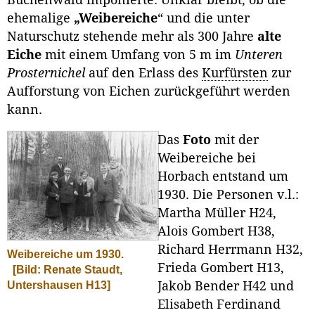
ehemalige
„Weibereiche
“ und die unter
Naturschutz stehende mehr als 300 Jahre
alte
Eiche
mit einem Umfang von 5 m im
Unteren
Prosternichel
auf den Erlass des
Kurfürsten
zur
Aufforstung von Eichen zurückgeführt werden
kann.
Das
Foto
mit der
Weibereiche bei
Horbach entstand um
1930. Die Personen v.l.:
Martha Müller H24,
Alois Gombert H38,
Richard Herrmann H32,
Weibereiche um 1930.
Frieda Gombert H13,
[Bild: Renate Staudt,
Untershausen H13]
Jakob Bender H42 und
Elisabeth Ferdinand