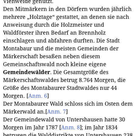
Viehweide genutzt.
Den Mitmärkern in den Dörfern wurden jährlich
mehrere „Holztage“ gestattet, an denen sie nach
Anweisung durch die Holzmeister und
Waldförster ihren Bedarf an Brennholz
einschlagen und abfahren durften. Die Stadt
Montabaur und die meisten Gemeinden der
Märkerschaft besaßen neben diesem
Gemeinschaftswald noch kleine eigene
Gemeindewälder
. Die Gesamtgröße des
Märkerschaftswaldes betrug 8.764 Morgen, die
Größe des Montabaurer Stadtwaldes nur 44
Morgen.
[
Anm. 6
]
Der Montabaurer Wald schloss sich im Osten dem
Märkerwald an.
[
Anm. 7
]
Der Gemeindewald von Untershausen hatte 30
Morgen im Jahr 1787
[
Anm. 8
]
; im Jahr 1834
betrugen die Walddistrikte von Untershausen 238