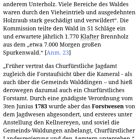
anderem Unterholz. Viele Bereiche des Waldes
waren durch den Vieheintrieb und ausgedehnten
Holzraub stark geschädigt und verwildert“. Die
Kommission teilte den Wald in 51 Schläge ein
und erwartete jährlich 1.770
Klafter
Brennholz
aus dem „etwa 7.000 Morgen großen
Spurkenwald.“
[
Anm. 23
]
„Früher vertrat das Churfürstliche Jagdamt
zugleich die Forstaufsicht über die Kameral - als
auch über die Gemeinds Walddingen – und hieß
derowegen dazumal auch ein Churfürstliches
Forstamt. Durch eine gnädigste Verordnung vom
3ten Junius
1783
wurde aber das
Forstwesen
von
dem Jagdwesen abgesondert, und ersteres unter
Anstellung den Kellnereyen, und soviel die
Gemeinds-Waldungen anbelangt, Churfürstlicher
Landesregierung und den Aemtern untergeben.“