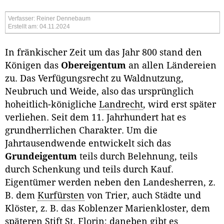
Verfasser: Reiner Dennebaum
Erstellt am: 04.11.2024
In fränkischer Zeit um das Jahr 800 stand den
Königen das
Obereigentum
an allen Ländereien
zu. Das Verfügungsrecht zu Waldnutzung,
Neubruch und Weide, also das ursprünglich
hoheitlich-königliche
Landrecht
, wird erst später
verliehen. Seit dem 11. Jahrhundert hat es
grundherrlichen Charakter. Um die
Jahrtausendwende entwickelt sich das
Grundeigentum
teils durch Belehnung, teils
durch Schenkung und teils durch Kauf.
Eigentümer werden neben den Landesherren, z.
B. dem
Kurfürsten
von Trier, auch Städte und
Klöster, z. B. das Koblenzer Marienkloster, dem
späteren
Stift
St. Florin; daneben gibt es