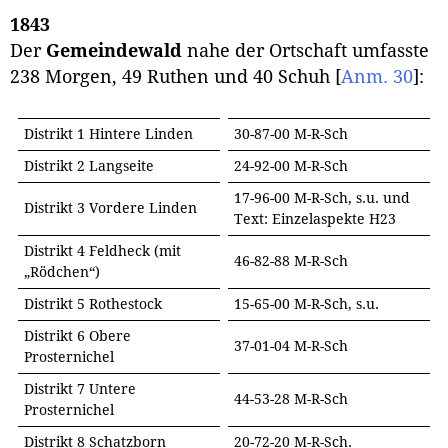
1843
Der
Gemeindewald
nahe der Ortschaft umfasste
238 Morgen, 49 Ruthen und 40 Schuh
[
Anm. 30
]
:
Distrikt 1 Hintere Linden
30-87-00 M-R-Sch
Distrikt 2 Langseite
24-92-00 M-R-Sch
17-96-00 M-R-Sch, s.u. und
Distrikt 3 Vordere Linden
Text: Einzelaspekte H23
Distrikt 4 Feldheck (mit
46-82-88 M-R-Sch
„Rödchen“)
Distrikt 5 Rothestock
15-65-00 M-R-Sch, s.u.
Distrikt 6 Obere
37-01-04 M-R-Sch
Prosternichel
Distrikt 7 Untere
44-53-28 M-R-Sch
Prosternichel
Distrikt 8 Schatzborn
20-72-20 M-R-Sch.