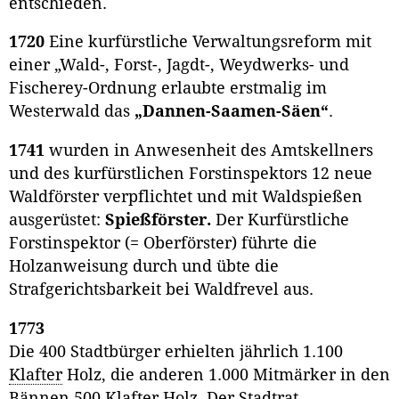
entschieden.
1720
Eine kurfürstliche Verwaltungsreform mit
einer „Wald-, Forst-, Jagdt-, Weydwerks- und
Fischerey-Ordnung erlaubte erstmalig im
Westerwald das
„Dannen-Saamen-Säen“
.
1741
wurden in Anwesenheit des Amtskellners
und des kurfürstlichen Forstinspektors 12 neue
Waldförster verpflichtet und mit Waldspießen
ausgerüstet:
Spießförster.
Der Kurfürstliche
Forstinspektor (= Oberförster) führte die
Holzanweisung durch und übte die
Strafgerichtsbarkeit bei Waldfrevel aus.
1773
Die 400 Stadtbürger erhielten jährlich 1.100
Klafter
Holz, die anderen 1.000 Mitmärker in den
Bännen 500
Klafter
Holz. Der
Stadtrat