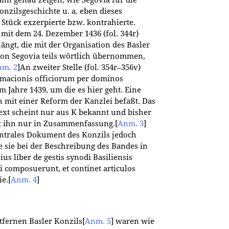
nn genau zeigen, wie Segovia für die
zilsgeschichte u. a. eben dieses
 Stück exzerpierte bzw. kontrahierte.
 mit dem 24. Dezember 1436 (fol. 344r)
ängt, die mit der Organisation des Basler
on Segovia teils wörtlich übernommen,
m. 2
]
An zweiter Stelle (fol. 354r–356v)
ormacionis officiorum per dominos
em Jahre 1439, um die es hier geht. Eine
 mit einer Reform der Kanzlei befaßt. Das
Text scheint nur aus K bekannt und bisher
gt ihn nur in Zusammenfassung.
[
Anm. 3
]
zentrales Dokument des Konzils jedoch
e sie bei der Beschreibung des Bandes in
s liber de gestis synodi Basiliensis
ii composuerunt, et continet articulos
ie.
[
Anm. 4
]
tfernen Basler Konzils
[
Anm. 5
]
waren wie