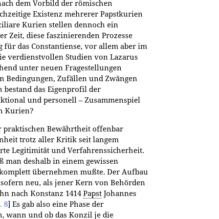
nach dem Vorbild der römischen
eichzeitige Existenz mehrerer Papstkurien
liare Kurien stellen dennoch ein
 Zeit, diese faszinierenden Prozesse
g für das Constantiense, vor allem aber im
die verdienstvollen Studien von Lazarus
ehend unter neuen Fragestellungen
n Bedingungen, Zufällen und Zwängen
 bestand das Eigenprofil der
nktional und personell – Zusammenspiel
n Kurien?
 praktischen Bewährtheit offenbar
nheit trotz aller Kritik seit langem
erte Legitimität und Verfahrenssicherheit.
aß man deshalb in einem gewissen
 komplett übernehmen mußte. Der Aufbau
insofern neu, als jener Kern von Behörden
 ihn nach Konstanz 1414
Papst
Johannes
 8
]
Es gab also eine Phase der
en, wann und ob das
Konzil
je die