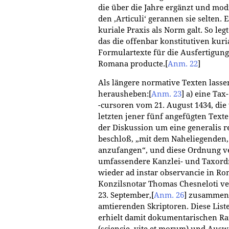
die über die Jahre ergänzt und mod
den ‚Articuli‘ gerannen sie selten. 
kuriale Praxis als Norm galt. So le
das die offenbar konstitutiven kuri
Formulartexte für die Ausfertigung
Romana producte.
[
Anm. 22
]
Als längere normative Texten lassen
herausheben:
[
Anm. 23
]
a) eine Tax
-cursoren vom 21. August 1434, die
letzten jener fünf angefügten Texte
der Diskussion um eine generalis re
beschloß, „mit dem Naheliegenden,
anzufangen“, und diese Ordnung ve
umfassendere Kanzlei- und Taxord
wieder ad instar observancie in Ro
Konzilsnotar Thomas Chesneloti ve
23. September,
[
Anm. 26
]
zusammen m
amtierenden Skriptoren. Diese Liste
erhielt damit dokumentarischen Ra