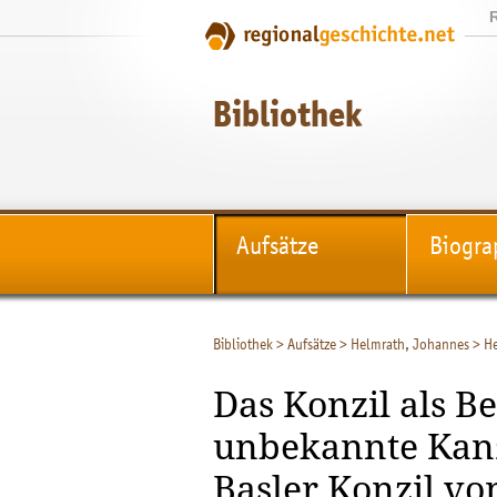
Bibliothek
Aufsätze
Biogra
Bibliothek
>
Aufsätze
>
Helmrath, Johannes
>
He
Das Konzil als B
unbekannte Kan
Basler Konzil vo