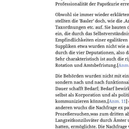
Professionalität der Papstkurie erre
Obwohl sie immer wieder erklärten,
stellten die 'Basler' doch, wie die ‚
Taxordnungen etc. auf. Sie bauten 
ein, die durch das Selbstverständni
Empfindlichkeiten einer egalitäre
Suppliken etwa wurden nicht wie a
durch die vier Deputationen, also 
Sehr charakteristisch ist auch die 
Rotation und Amtsbefristung.
[
Anm.
Die Behörden wurden nicht mit ei
sondern nach und nach funktionsab
Dauer schafft Bedarf; Bedarf bewi
selbst als Korporation und als poli
kommunizieren können,
[
Anm. 11
]
anderen wuchs die Nachfrage ex pa
Prozeßersuchen,was zum dritten abe
Langzeitkonzilsväter durch Ämter 
hatten, ermöglichte. Die Nachfrage