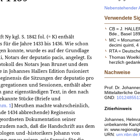
Nebenstehender Au
Verwendete Si
CB = J. HALLER 
Bde., Basel 18
Ny kgl. S. 1842 fol. (= K) enthält
MC = Monumenta
s für die Jahre 1433 bis 1436. Wie schon
decimi quinti, 
gen konnte, wurde es auf der Grundlage
RTA = Deutsche
Thomas Woelki (
, Notars der deputatio pacis, angelegt. Es
herzlich gedank
otokoll des Notars Jean Brunet und dem
ie in Johannes Hallers Edition fusioniert
Nachweise
Reginensis die Sitzungen der deputatio pro
regationen und Sessionen, enthält aber
Prof. Dr. Johanne
en ganz eigenständigen Text, in den nach
Mittelalterliche G
GND:
101248551
bekannte Stücke (Briefe und
nm. 1
]
Meuthen machte wahrscheinlich,
Zitierhinweis
nde 1434 abbrechende) Reginensis
eordneten Dokumentation seiner
Johannes, Helmrat
unbekannte Kanzl
es zudem nach, daß die Handschrift aus dem
in: www.regionalg
ologen und -historikers Johann von
URN:
urn:nbn:de