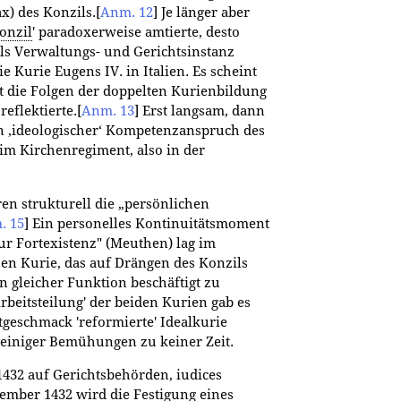
x) des Konzils.
[
Anm. 12
]
Je länger aber
onzil
' paradoxerweise amtierte, desto
ls Verwaltungs- und Gerichtsinstanz
 Kurie Eugens IV. in Italien. Es scheint
t die Folgen der doppelten Kurienbildung
eflektierte.
[
Anm. 13
]
Erst langsam, dann
ein ‚ideologischer‘ Kompetenzanspruch des
im Kirchenregiment, also in der
en strukturell die „persönlichen
. 15
]
Ein personelles Kontinuitätsmoment
ur Fortexistenz" (Meuthen) lag im
en Kurie, das auf Drängen des Konzils
n gleicher Funktion beschäftigt zu
rbeitsteilung' der beiden Kurien gab es
tgeschmack 'reformierte' Idealkurie
 einiger Bemühungen zu keiner Zeit.
1432 auf Gerichtsbehörden, iudices
ember 1432 wird die Festigung eines