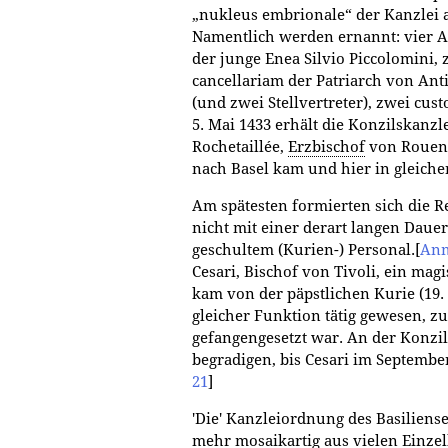
„nukleus embrionale“ der Kanzlei a
Namentlich werden ernannt: vier A
der junge Enea Silvio Piccolomini, 
cancellariam der Patriarch von Ant
(und zwei Stellvertreter), zwei custo
5. Mai 1433 erhält die Konzilskanzle
Rochetaillée,
Erzbischof
von Rouen,
nach Basel kam und hier in gleiche
Am spätesten formierten sich die R
nicht mit einer derart langen Daue
geschultem (Kurien-) Personal.
[
Anm
Cesari, Bischof von Tivoli, ein magi
kam von der päpstlichen Kurie (19.
gleicher Funktion tätig gewesen, zu
gefangengesetzt war. An der Konzil
begradigen, bis Cesari im Septemb
21
]
'Die' Kanzleiordnung des Basiliense g
mehr mosaikartig aus vielen Einz