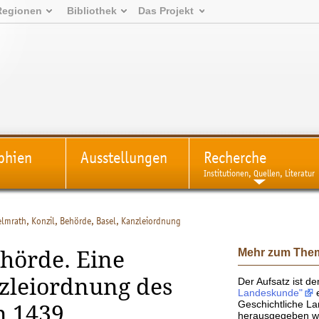
Regionen
Bibliothek
Das Projekt
phien
Ausstellungen
Recherche
Institutionen, Quellen, Literatur
lmrath, Konzil, Behörde, Basel, Kanzleiordnung
Mehr zum The
ehörde. Eine
zleiordnung des
Der Aufsatz ist 
Landeskunde"
e
Geschichtliche La
n 1439
herausgegeben wi