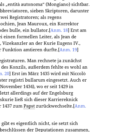
ls „entità autonoma“ (Mongiano) sichtbar.
bbreviatoren, sieben Skriptoren, darunter
zwei Registratoren; als regens
iochien, Jean Mauroux, ein Korrektor
des bulle, ein bullator.
[
Anm. 18
]
Erst am
i einen formellen Leiter, als Jean de
 Vizekanzler an der Kurie Eugens IV.,
r Funktion amtieren durfte.
[
Anm. 19
]
egistraturen. Man rechnete ja zunächst
r des Konzils, außerdem fehlte es wohl an
. 20
]
Erst im März 1435 wird mit Niccolò
ster registri bullarum eingesetzt. Auch er
 November 1434), wo er seit 1429 in
letzt allerdings auf der Engelsburg
skurie ließ sich dieser Karriereknick
er 1437 zum
Papst
zurückwechselte.
[
Anm.
ibt es eigentlich nicht, sie setzt sich
elbeschlüssen der Deputationen zusammen,