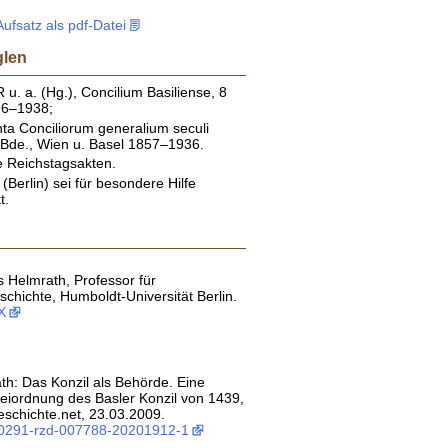
fsatz als pdf-Datei
glen
u. a. (Hg.), Concilium Basiliense, 8
96–1938;
 Conciliorum generalium seculi
4 Bde., Wien u. Basel 1857–1936.
 Reichstagsakten.
Berlin) sei für besondere Hilfe
t.
s Helmrath, Professor für
eschichte, Humboldt-Universität Berlin.
X
h: Das Konzil als Behörde. Eine
eiordnung des Basler Konzil von 1439,
eschichte.net, 23.03.2009.
:0291-rzd-007788-20201912-1