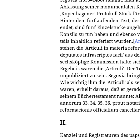
Segovia (1393–1458) stammt. Man ka
Abfassung seiner monumentalen Kon
‚Kopenhagener‘ Protokoll Stück für
Hinter dem fortlaufenden Text, der
endet, sind fünf Einzelstücke angeh
Konzils zu tun haben und ebenso v
teils inhaltlich referiert wurden.
[
An
stehen die 'Articuli in materia ref
deputatos infrascriptos facti' aus d
sechsköpfige Kommission hatte sich
Ergebnis waren die ‚Articuli‘. Der 
unpubliziert zu sein. Segovia brin
Wie wichtig ihm die 'Articuli' als 
waren, erhellt daraus, daß er gerad
seinem Büchertestament nannte: Aliu
annorum 33, 34, 35, 36, prout notar
reformacionis officialium cancellar
II.
Kanzlei und Registraturen des paps