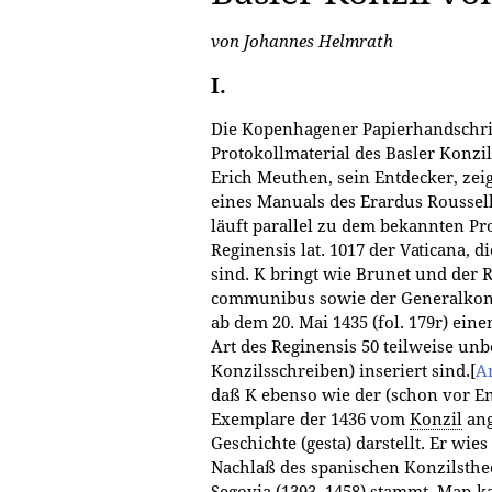
von Johannes Helmrath
I.
Die Kopenhagener Papierhandschrift 
Protokollmaterial des Basler Konzil
Erich Meuthen, sein Entdecker, zei
eines Manuals des Erardus Rousselli
läuft parallel zu dem bekannten Pr
Reginensis lat. 1017 der Vaticana, d
sind. K bringt wie Brunet und der 
communibus sowie der Generalkong
ab dem 20. Mai 1435 (fol. 179r) ein
Art des Reginensis 50 teilweise un
Konzilsschreiben) inseriert sind.
[
A
daß K ebenso wie der (schon vor E
Exemplare der 1436 vom
Konzil
ang
Geschichte (gesta) darstellt. Er wi
Nachlaß des spanischen Konzilsthe