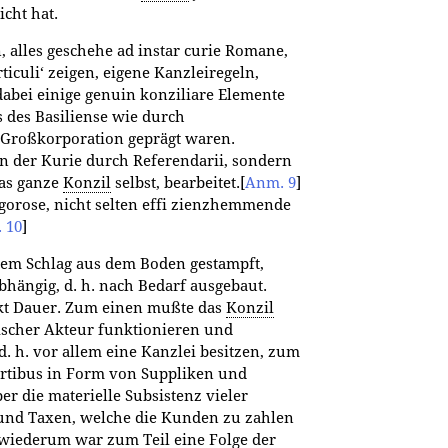
icht hat.
 alles geschehe ad instar curie Romane,
Articuli‘ zeigen, eigene Kanzleiregeln,
dabei einige genuin konziliare Elemente
s des Basiliense wie durch
n Großkorporation geprägt waren.
n der Kurie durch Referendarii, sondern
das ganze
Konzil
selbst, bearbeitet.
[
Anm. 9
]
rigorose, nicht selten effi zienzhemmende
 10
]
nem Schlag aus dem Boden gestampft,
hängig, d. h. nach Bedarf ausgebaut.
rkt Dauer. Zum einen mußte das
Konzil
tischer Akteur funktionieren und
d. h. vor allem eine Kanzlei besitzen, zum
rtibus in Form von Suppliken und
r die materielle Subsistenz vieler
und Taxen, welche die Kunden zu zahlen
 wiederum war zum Teil eine Folge der