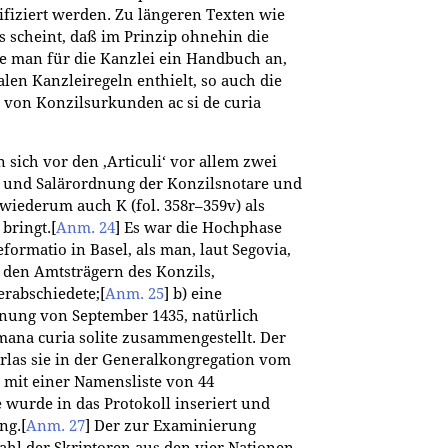
ifiziert werden. Zu längeren Texten wie
Es scheint, daß im Prinzip ohnehin die
gte man für die Kanzlei ein Handbuch an,
alen Kanzleiregeln enthielt, so auch die
 von Konzilsurkunden ac si de curia
 sich vor den ‚Articuli‘ vor allem zwei
- und Salärordnung der Konzilsnotare und
 wiederum auch K (fol. 358r–359v) als
 bringt.
[
Anm. 24
]
Es war die Hochphase
formatio in Basel, als man, laut Segovia,
 den Amtsträgern des Konzils,
rabschiedete;
[
Anm. 25
]
b) eine
nung von September 1435, natürlich
mana curia solite zusammengestellt. Der
rlas sie in der Generalkongregation vom
it einer Namensliste von 44
 wurde in das Protokoll inseriert und
ng.
[
Anm. 27
]
Der zur Examinierung