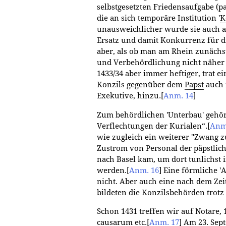
selbstgesetzten Friedensaufgabe (pa
die an sich temporäre Institution '
K
unausweichlicher wurde sie auch a
Ersatz und damit Konkurrenz für die
aber, als ob man am Rhein zunächs
und Verbehördlichung nicht näher r
1433/34 aber immer heftiger, trat 
Konzils gegenüber dem
Papst
auch 
Exekutive, hinzu.
[
Anm. 14
]
Zum behördlichen 'Unterbau' gehör
Verflechtungen der Kurialen“.
[
Anm
wie zugleich ein weiterer "Zwang z
Zustrom von Personal der päpstlich
nach Basel kam, um dort tunlichst i
werden.
[
Anm. 16
]
Eine förmliche 'A
nicht. Aber auch eine nach dem Zei
bildeten die Konzilsbehörden trotz
Schon 1431 treffen wir auf Notare, 
causarum etc.
[
Anm. 17
]
Am 23. Sept