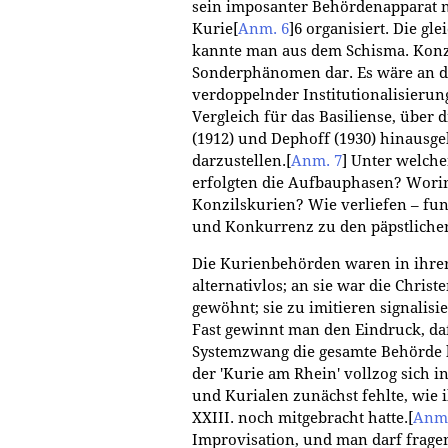
sein imposanter Behördenapparat 
Kurie
[
Anm. 6
]
6 organisiert. Die gl
kannte man aus dem Schisma. Konzi
Sonderphänomen dar. Es wäre an der
verdoppelnder Institutionalisierun
Vergleich für das Basiliense, über 
(1912) und Dephoff (1930) hinausg
darzustellen.
[
Anm. 7
]
Unter welche
erfolgten die Aufbauphasen? Worin
Konzilskurien? Wie verliefen – fu
und Konkurrenz zu den päpstliche
Die Kurienbehörden waren in ihrer
alternativlos; an sie war die Christe
gewöhnt; sie zu imitieren signalisi
Fast gewinnt man den Eindruck, d
Systemzwang die gesamte Behörde
der 'Kurie am Rhein' vollzog sich 
und Kurialen zunächst fehlte, wie
XXIII. noch mitgebracht hatte.
[
Anm.
Improvisation, und man darf frag