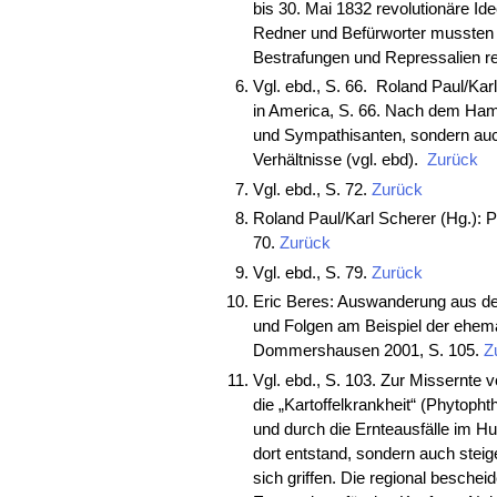
bis 30. Mai 1832 revolutionäre Ide
Redner und Befürworter mussten i
Bestrafungen und Repressalien 
Vgl. ebd., S. 66. Roland Paul/Karl
in America, S. 66. Nach dem Hamb
und Sympathisanten, sondern auch
Verhältnisse (vgl. ebd).
Zurück
Vgl. ebd., S. 72.
Zurück
Roland Paul/Karl Scherer (Hg.): P
70.
Zurück
Vgl. ebd., S. 79.
Zurück
Eric Beres: Auswanderung aus d
und Folgen am Beispiel der ehema
Dommershausen 2001, S. 105.
Z
Vgl. ebd., S. 103. Zur Missernte v
die „Kartoffelkrankheit“ (Phytopht
und durch die Ernteausfälle im H
dort entstand, sondern auch steig
sich griffen. Die regional beschei