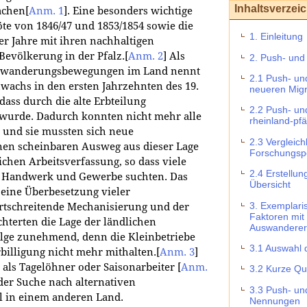
Inhaltsverzei
sachen
[
Anm. 1
]
. Eine besonders wichtige
öte von 1846/47 und 1853/1854 sowie die
1. Einleitung
er Jahre mit ihren nachhaltigen
 Bevölkerung in der Pfalz.
[
Anm. 2
]
Als
2. Push- und
uswanderungsbewegungen im Land nennt
2.1 Push- un
wachs in den ersten Jahrzehnten des 19.
neueren Migr
dass durch die alte Erbteilung
2.2 Push- un
rt wurde. Dadurch konnten nicht mehr alle
rheinland-pf
 und sie mussten sich neue
2.3 Vergleic
nen scheinbaren Ausweg aus dieser Lage
Forschungsp
ichen Arbeitsverfassung, so dass viele
2.4 Erstellun
in Handwerk und Gewerbe suchten. Das
Übersicht
 eine Überbesetzung vieler
3. Exemplari
rtschreitende Mechanisierung und der
Faktoren mit 
hterten die Lage der ländlichen
Auswanderer
lge zunehmend, denn die Kleinbetriebe
3.1 Auswahl 
billigung nicht mehr mithalten.
[
Anm. 3
]
 als Tagelöhner oder Saisonarbeiter
[
Anm.
3.2 Kurze Qu
der Suche nach alternativen
3.3 Push- und
l in einem anderen Land.
Nennungen