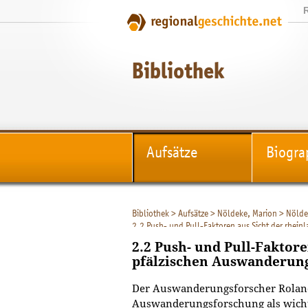
Bibliothek
Aufsätze
Biogra
Bibliothek
>
Aufsätze
>
Nöldeke, Marion
>
Nölde
2.2 Push- und Pull-Faktoren aus Sicht der rhei
2.2 Push- und Pull-Faktore
pfälzischen Auswanderun
Der Auswanderungsforscher Roland 
Auswanderungsforschung als wicht