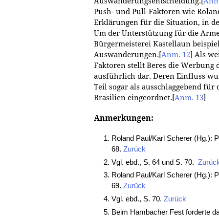
Auswanderungsentscheidung.
[
Anm
Push- und Pull-Faktoren wie Roland
Erklärungen für die Situation, in 
Um der Unterstützung für die Arme
Bürgermeisterei Kastellaun beispiel
Auswanderungen.
[
Anm. 12
]
Als wei
Faktoren stellt Beres die Werbun
ausführlich dar. Deren Einfluss 
Teil sogar als ausschlaggebend fü
Brasilien eingeordnet.
[
Anm. 13
]
Anmerkungen:
Roland Paul/Karl Scherer (Hg.): P
68.
Zurück
Vgl. ebd., S. 64 und S. 70.
Zurüc
Roland Paul/Karl Scherer (Hg.): P
69.
Zurück
Vgl. ebd., S. 70.
Zurück
Beim Hambacher Fest forderte das