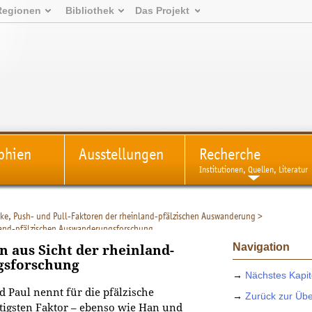
Regionen
Bibliothek
Das Projekt
phien
Ausstellungen
Recherche
Institutionen, Quellen, Literatur
ke, Push- und Pull-Faktoren der rheinland-pfälzischen Auswanderung
>
nland-pfälzischen Auswanderungsforschung
Navigation
n aus Sicht der rheinland-
gsforschung
→
Nächstes Kapit
Paul nennt für die pfälzische
→
Zurück zur Übe
igsten Faktor – ebenso wie Han und