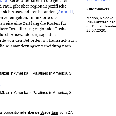
. 10
]
Beres unterstreicht die gleichen
 Paul, gibt aber regionalspezifische
Zitierhinweis
der sich Auswanderer befanden.
[
Anm. 11
]
n zu entgehen, finanzierte die
Marion, Nöldeke:
Pull-Faktoren der
sweise eine Zeit lang die Kosten für
im 19. Jahrhunder
tere Detaillierung regionaler Push-
25.07.2020.
g durch Auswanderungsagenten
wurde von den Behörden im Hunsrück zum
r die Auswanderungsentscheidung nach
fälzer in Amerika = Palatines in America, S.
k
fälzer in Amerika = Palatines in America, S.
 oppositionelle liberale
Bürgertum
vom 27.