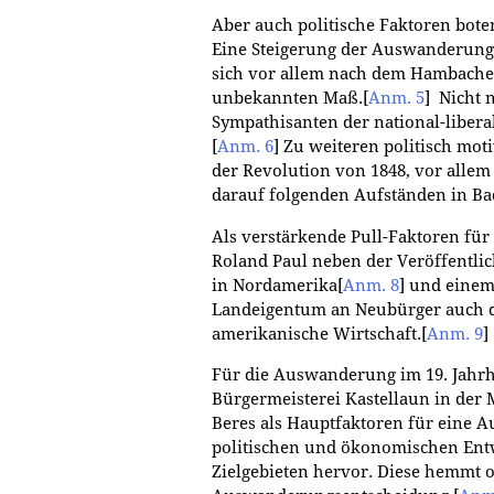
Aber auch politische Faktoren bote
Eine Steigerung der Auswanderung
sich vor allem nach dem Hambacher
unbekannten Maß.
[
Anm. 5
]
Nicht n
Sympathisanten der national-libera
[
Anm. 6
]
Zu weiteren politisch mo
der Revolution von 1848, vor alle
darauf folgenden Aufständen in Bad
Als verstärkende Pull-Faktoren fü
Roland Paul neben der Veröffentl
in Nordamerika
[
Anm. 8
]
und einem 
Landeigentum an Neubürger auch 
amerikanische Wirtschaft.
[
Anm. 9
]
Für die Auswanderung im 19. Jahr
Bürgermeisterei Kastellaun in der 
Beres als Hauptfaktoren für eine
politischen und ökonomischen Entw
Zielgebieten hervor. Diese hemmt o