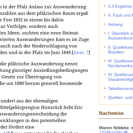
3.4 Ergebnis 
n in der Pfalz Anlass zur Auswanderung:
szahlen aus dem pfälzischen Raum ergab
4. Fazit und 
 Fest 1832 in einem bis dahin
Anhang
ur Verfolgte, sondern auch
len Ideen, suchten eine neue Heimat.
I. Überblick 
Auswanderun
tivierten Auswanderungen kam es im Zuge
m auch nach der Niederschlagung von
II. Quellena
Brasilien
en und in der Pfalz im Juni 1849.
[
Anm. 7
]
III. Quellen
r die pfälzische Auswanderung nennt
Nordamerika
ichung günstiger Ansiedlungsbedingungen
IV. Quellena
Gesetz zur Übertragung von
Glaubwürdigk
die um 1880 herum generell boomende
Tabellenverz
Quellen- und 
hundert aus der ehemaligen
Mittelgebirgsregion Hunsrück hebt Eric
Nachweise
 Auswanderungsentscheidung die
icklungen in den potentiellen
der fördert eine
Marion Nöldeke, w
1224614291