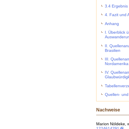
3.4 Ergebnis 
4. Fazit und 
Anhang
I. Überblick 
Auswanderun
II. Quellena
Brasilien
III. Quellen
Nordamerika
IV. Quellena
Glaubwürdigk
Tabellenverz
Quellen- und 
Nachweise
Marion Nöldeke, w
1224614291