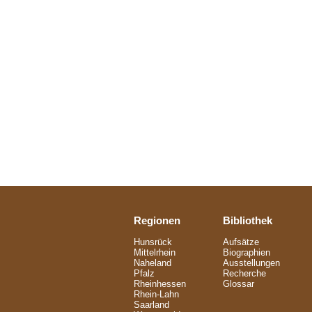
Regionen
Bibliothek
Hunsrück
Aufsätze
Mittelrhein
Biographien
Naheland
Ausstellungen
Pfalz
Recherche
Rheinhessen
Glossar
Rhein-Lahn
Saarland