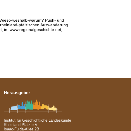
 Wieso-weshalb-warum? Push- und
 rheinland-pfälzischen Auswanderung
t, in: www.regionalgeschichte.net,
Herausgeber
Institut für Geschichtliche Landeskunde
Rheinland-Pfalz e.V.
Isaac-Fulda-Allee 2B