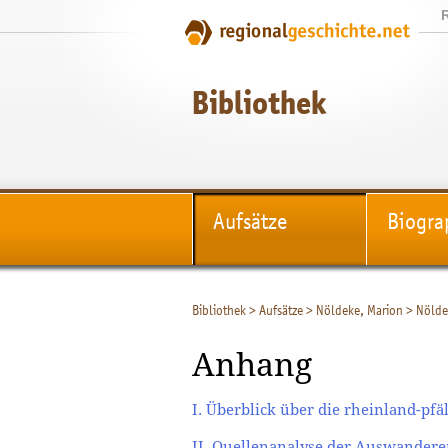
Bibliothek
Aufsätze
Biogra
Bibliothek
>
Aufsätze
>
Nöldeke, Marion
>
Nölde
Anhang
I. Überblick über die rheinland-pf
II. Quellenanalyse der Auswanderer