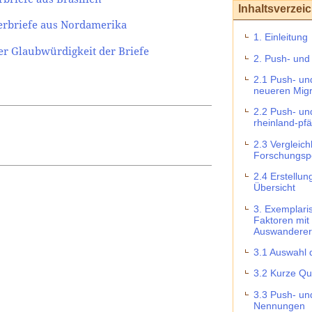
Inhaltsverzei
erbriefe aus Nordamerika
1. Einleitung
er Glaubwürdigkeit der Briefe
2. Push- und
2.1 Push- un
neueren Migr
2.2 Push- un
rheinland-pf
2.3 Vergleic
Forschungsp
2.4 Erstellun
Übersicht
3. Exemplari
Faktoren mit 
Auswanderer
3.1 Auswahl 
3.2 Kurze Qu
3.3 Push- und
Nennungen