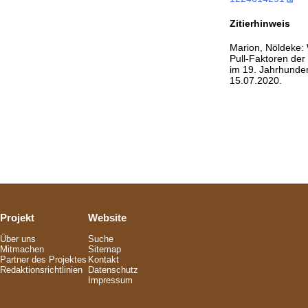
Zitierhinweis
Marion, Nöldeke:
Pull-Faktoren der
im 19. Jahrhunder
15.07.2020.
Projekt
Website
Über uns
Suche
Mitmachen
Sitemap
Partner des Projektes
Kontakt
Redaktionsrichtlinien
Datenschutz
Impressum