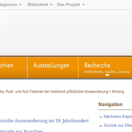
Regionen
Bibliothek
Das Projekt
phien
Ausstellungen
Recherche
Institutionen, Quellen, Literatur
ke, Push- und Pull-Faktoren der rheinland-pfälzischen Auswanderung
>
Anhang
Navigation
→
Nächstes Kapit
älzische Auswanderung im 19. Jahrhundert
→
Zurück zur Übe
briefe aus Brasilien