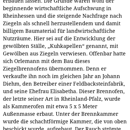
erbauen lassen. Die Gründe waren wohl der
beginnende wirtschaftliche Aufschwung in
Rheinhessen und die steigende Nachfrage nach
Ziegeln als schnell herzustellendem und damit
billigem Baumaterial für landwirtschaftliche
Nutzräume. Hier sei auf die Entwicklung der
gewölbten Ställe, „Kuhkapellen“ genannt, mit
Gewölben aus Ziegeln verwiesen. Offenbar hatte
sich Orlemann mit dem Bau dieses
Ziegelbrennofens übernommen. Denn er
verkaufte ihn noch im gleichen Jahr an Johann
Diehm, den Betreiber einer Feldbacksteinfabrik,
und seine Ehefrau Elisabetha. Dieser Brennofen,
der letzte seiner Art in Rheinland-Pfalz, wurde
als Kammerofen mit etwa 5 x 5 Meter
Außenmasse erbaut. Unter der Brennkammer
wurde die schachtförmige Kammer, die von oben
beschickt wurde, aufgebaut. Der Rauch strömte