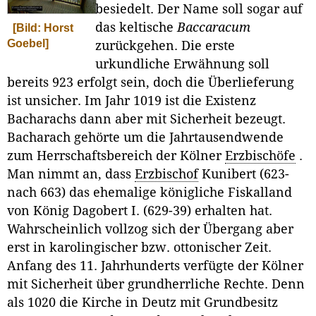
besiedelt. Der Name soll sogar auf
das keltische
Baccaracum
[Bild: Horst
Goebel]
zurückgehen. Die erste
urkundliche Erwähnung soll
bereits 923 erfolgt sein, doch die Überlieferung
ist unsicher. Im Jahr 1019 ist die Existenz
Bacharachs dann aber mit Sicherheit bezeugt.
Bacharach gehörte um die Jahrtausendwende
zum Herrschaftsbereich der Kölner
Erzbischöfe
.
Man nimmt an, dass
Erzbischof
Kunibert (623-
nach 663) das ehemalige königliche Fiskalland
von König Dagobert I. (629-39) erhalten hat.
Wahrscheinlich vollzog sich der Übergang aber
erst in karolingischer bzw. ottonischer Zeit.
Anfang des 11. Jahrhunderts verfügte der Kölner
mit Sicherheit über grundherrliche Rechte. Denn
als 1020 die Kirche in Deutz mit Grundbesitz