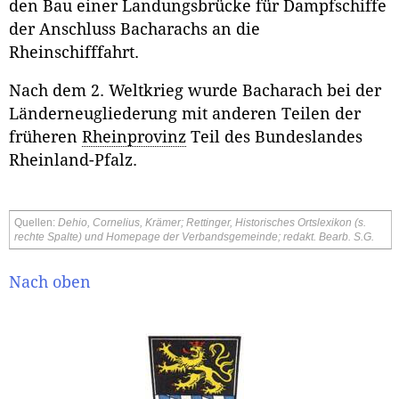
den Bau einer Landungsbrücke für Dampfschiffe
der Anschluss Bacharachs an die
Rheinschifffahrt.
Nach dem 2. Weltkrieg wurde Bacharach bei der
Länderneugliederung mit anderen Teilen der
früheren
Rheinprovinz
Teil des Bundeslandes
Rheinland-Pfalz.
Quellen:
Dehio
,
Cornelius
,
Krämer
; Rettinger, Historisches Ortslexikon (s.
rechte Spalte) und
Homepage
der Verbandsgemeinde; redakt. Bearb. S.G.
Nach oben