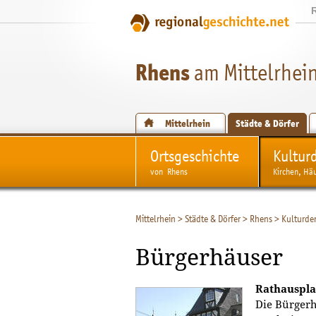
Rhens
am Mittelrhei
Mittelrhein
Städte & Dörfer
Ortsgeschichte
Kultur
von Rhens
Kirchen, Hä
Mittelrhein
>
Städte & Dörfer
>
Rhens
>
Kulturde
Bürgerhäuser
Rathauspla
Die Bürgerh