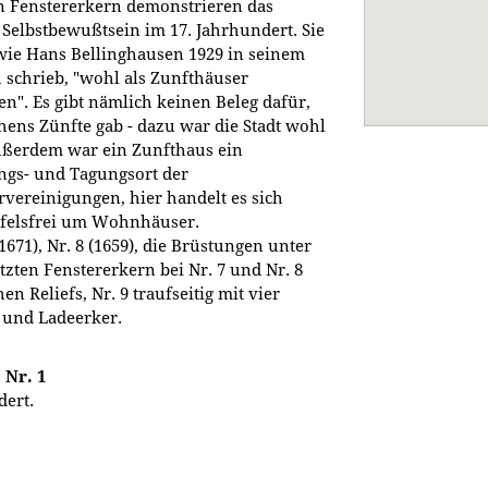
n Fenstererkern demonstrieren das
 Selbstbewußtsein im 17. Jahrhundert. Sie
 wie Hans Bellinghausen 1929 in seinem
schrieb, "wohl als Zunfthäuser
n". Es gibt nämlich keinen Beleg dafür,
Rhens Zünfte gab - dazu war die Stadt wohl
ußerdem war ein Zunfthaus ein
gs- und Tagungsort der
ereinigungen, hier handelt es sich
ifelsfrei um Wohnhäuser.
1671), Nr. 8 (1659), die Brüstungen unter
tzten Fenstererkern bei Nr. 7 und Nr. 8
hen Reliefs, Nr. 9 traufseitig mit vier
 und Ladeerker.
 Nr. 1
dert.