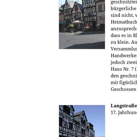
geschnitzte
bürgerliche
sind nicht,
Heimatbuch 
anzuspreche
dass es in 
zu klein. A
Versammlun
Handwerkerv
jedoch zwe
Haus Nr. 7 (
den geschni
mit figürlic
Geschossen
Langstraße
17. Jahrhun