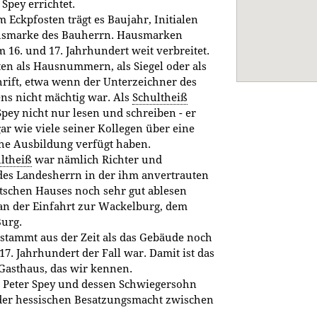
pey errichtet.
 Eckpfosten trägt es Baujahr, Initialen
smarke des Bauherrn. Hausmarken
 16. und 17. Jahrhundert weit verbreitet.
ten als Hausnummern, als Siegel oder als
rift, etwa wenn der Unterzeichner des
ns nicht mächtig war. Als
Schultheiß
pey nicht nur lesen und schreiben - er
ar wie viele seiner Kollegen über eine
che Ausbildung verfügt haben.
ltheiß
war nämlich Richter und
r des Landesherrn in der ihm anvertrauten
utschen Hauses noch sehr gut ablesen
 an der Einfahrt zur Wackelburg, dem
urg.
stammt aus der Zeit als das Gebäude noch
17. Jahrhundert der Fall war. Damit ist das
Gasthaus, das wir kennen.
 Peter Spey und dessen Schwiegersohn
er hessischen Besatzungsmacht zwischen