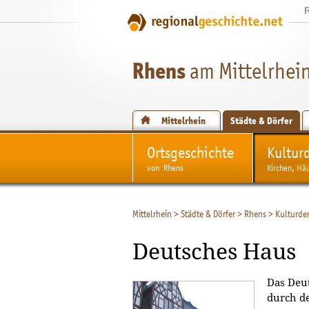
Rhens
am Mittelrhei
Mittelrhein
Städte & Dörfer
Ortsgeschichte
Kultur
von Rhens
Kirchen, Hä
Mittelrhein
>
Städte & Dörfer
>
Rhens
>
Kulturde
Deutsches Haus
Das Deu
durch d