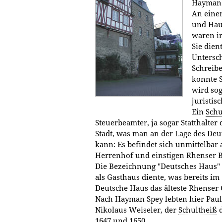
Hayman S
An einem
und Hau
waren im
Sie dien
Untersch
Schreibe
konnte S
wird sog
juristis
Ein
Schu
Steuerbeamter, ja sogar Statthalte
Stadt, was man an der Lage des De
kann: Es befindet sich unmittelbar
Herrenhof und einstigen Rhenser B
Die Bezeichnung "Deutsches Haus" 
als Gasthaus diente, was bereits im 
Deutsche Haus das älteste Rhenser 
Nach Hayman Spey lebten hier Paul
Nikolaus Weiseler, der
Schultheiß
d
1647 und 1650.