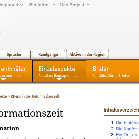
Regionen
Bibliothek
Das Projekt
n
Sprache
Rundgänge
Aktive in der Region
denkmäler
Einzelaspekte
Bilder
user und mehr
Aufsätze, Biographien ...
Gemälde, Stiche & Fotos
ekte
>
Rhens in der Reformationszeit
Inhaltsverzeic
ormationszeit
Die Einfüh
mation
Die Konfess
Ein Ort, dr