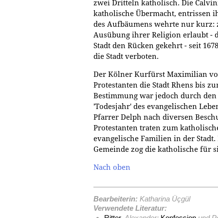
zwei Dritteln katholisch. Die Calv
katholische Übermacht, entrissen i
des Aufbäumens wehrte nur kurz: 
Ausübung ihrer Religion erlaubt - 
Stadt den Rücken gekehrt - seit 16
die Stadt verboten.
Der Kölner Kurfürst Maximilian von
Protestanten die Stadt Rhens bis zu
Bestimmung war jedoch durch den W
'Todesjahr' des evangelischen Leben
Pfarrer Delph nach diversen Beschu
Protestanten traten zum katholisc
evangelische Familien in der Stadt
Gemeinde zog die katholische für s
Nach oben
Bearbeiterin:
Katharina Üçgül
Verwendete Literatur:
Ritter
, Alexander:
Konfession
und Po