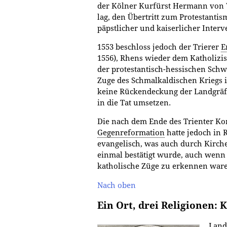
der Kölner Kurfürst Hermann von W
lag, den Übertritt zum Protestantis
päpstlicher und kaiserlicher Interv
1553 beschloss jedoch der Trierer
E
1556), Rhens wieder dem Katholiz
der protestantisch-hessischen Sch
Zuge des Schmalkaldischen Kriegs i
keine Rückendeckung der Landgräfi
in die Tat umsetzen.
Die nach dem Ende des Trienter Kon
Gegenreformation
hatte jedoch in R
evangelisch, was auch durch Kirc
einmal bestätigt wurde, auch wenn
katholische Züge zu erkennen war
Nach oben
Ein Ort, drei Religionen: 
Land