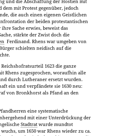
 und die Abschaffung der Hostien mit
nd dem mit Protest gegenüber, jedoch
inde, die auch einen eigenen Geistlichen
onfrontation der beiden protestantischen
ihre Sache erwies, beweist das
ache, stärkte der Zwist doch die
en
Ferdinand. Rhens war umgeben von
Bürger schielten neidisch auf die
schte.
Reichshofratsurteil 1623 die ganze
it Rhens zugesprochen, woraufhin alle
 und durch Lutheraner ersetzt wurden.
haft ein und verpfändete sie 1630 neu:
af von Bronkhorst als Pfand an den
Pfandherren eine systematische
nhergehend mit einer Unterdrückung der
angelische
Stadtrat
wurde mundtot
 wuchs, um 1650 war Rhens wieder zu ca.