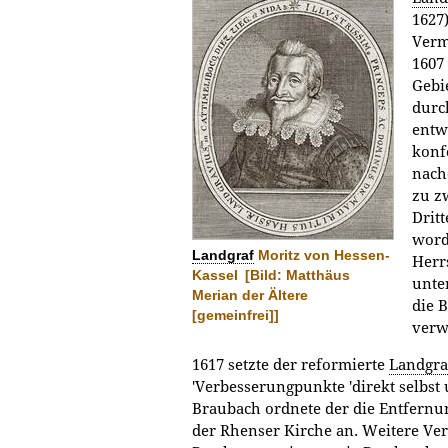
1627)
Verm
1607
Gebi
durc
entwi
konfe
nach
zu z
Drit
word
Landgraf
Moritz von Hessen-
Herr
Kassel
[Bild: Matthäus
unte
Merian der Ältere
die 
[gemeinfrei]]
verw
1617 setzte der reformierte
Landgra
'Verbesserungpunkte 'direkt selbs
Braubach ordnete der die Entfernu
der Rhenser Kirche an. Weitere Ver