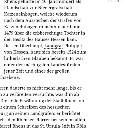
17. Jh.
Rhens gehörte im 16. Jahrhundert als
Pfandschaft zur Niedergrafschaft
Katzenelnbogen, welche wiederum
nach dem Aussterben der
Grafen
von
Katzenelnbogen in männlicher Linie
1479 über die erbberechtigte Tochter in
den Besitz des Hauses Hessen kam.
Dessen Oberhaupt,
Landgraf
Philipp I.
von Hessen, hatte sich bereits 1524 zum
lutherischen Glauben bekannt. Er war
einer der mächtigsten Landesfürsten
jener Zeit und einer der großen
chsebene.
en dauerte es nicht mehr lange, bis er
m zu verbreiten versuchte, was ihm ab
 Die erste Erwähnung der Stadt Rhens im
 einem Schreiben des hessischen
burg an seinen
Landgrafen
: er berichtet
tels, den Rhenser Pfarrer bei seinem alten
arrei Rhens in das St. Ursula-
Stift
in Köln