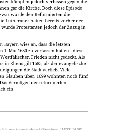
inisten kämpfen jedoch verbissen gegen die
hnen gar die Kirche. Doch diese Episode
zwar wurde den Reformierten die
die Lutheraner hatten bereits vorher der
78 wurde Protestanten jedoch der Zuzug in
 Bayern wies an, dass die letzten
m 1. Mai 1680 zu verlassen hatten - diese
estfälischen Frieden nicht gedeckt. Als
s in Rhens gilt 1685, als der evangelische
ldigungen die Stadt verließ. Viele
hen Glauben über, 1699 wohnten noch fünf
. Das Vermögen der reformierten
ich ein.
litik am hessischen Mittelrhein (1527-1685)