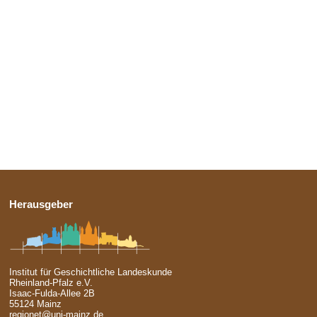
Herausgeber
Institut für Geschichtliche Landeskunde
Rheinland-Pfalz e.V.
Isaac-Fulda-Allee 2B
55124 Mainz
regionet@uni-mainz.de