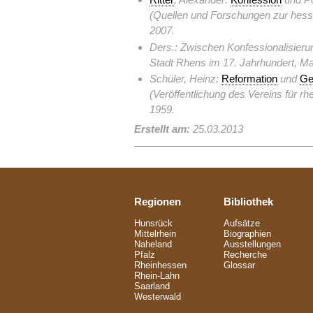
(Quellen und Forschungen zur hess
2007.
Ders.: Zwischen Konfessionalisier
Stadt Rhens im 17. Jahrhundert, Mag
Schüler, Heinz:
Reformation
und
Ge
(Veröffentlichung des Vereins für rh
1959.
Erstellt am:
25.03.2013
Regionen
Bibliothek
Hunsrück
Aufsätze
Mittelrhein
Biographien
Naheland
Ausstellungen
Pfalz
Recherche
Rheinhessen
Glossar
Rhein-Lahn
Saarland
Westerwald