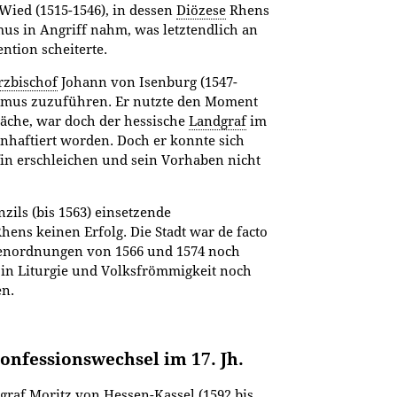
ied (1515-1546), in dessen
Diözese
Rhens
mus in Angriff nahm, was letztendlich an
ention scheiterte.
rzbischof
Johann von Isenburg (1547-
ismus zuzuführen. Er nutzte den Moment
wäche, war doch der hessische
Landgraf
im
nhaftiert worden. Doch er konnte sich
n erschleichen und sein Vorhaben nicht
zils (bis 1563) einsetzende
hens keinen Erfolg. Die Stadt war de facto
henordnungen von 1566 und 1574 noch
 in Liturgie und Volksfrömmigkeit noch
en.
Konfessionswechsel im 17. Jh.
graf
Moritz von Hessen-Kassel (1592 bis