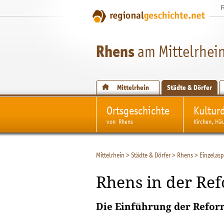
Rhens
am Mittelrhei
Mittelrhein
Städte & Dörfer
Ortsgeschichte
Kultur
von Rhens
Kirchen, Hä
Mittelrhein
>
Städte & Dörfer
>
Rhens
>
Einzelasp
Rhens in der Ref
Die Einführung der Refor