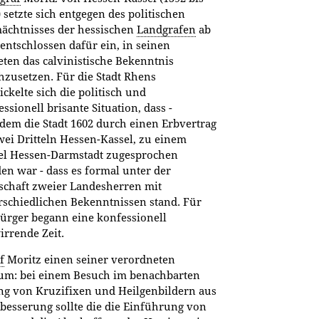
 setzte sich entgegen des politischen
ächtnisses der hessischen
Landgrafen
ab
 entschlossen dafür ein, in seinen
eten das calvinistische Bekenntnis
hzusetzen. Für die Stadt Rhens
ckelte sich die politisch und
ssionell brisante Situation, dass -
dem die Stadt 1602 durch einen Erbvertrag
wei Dritteln Hessen-Kassel, zu einem
tel Hessen-Darmstadt zugesprochen
en war - dass es formal unter der
schaft zweier Landesherren mit
rschiedlichen Bekenntnissen stand. Für
Bürger begann eine konfessionell
irrende Zeit.
f
Moritz einen seiner verordneten
t um: bei einem Besuch im benachbarten
ng von Kruzifixen und Heilgenbildern aus
besserung sollte die die Einführung von