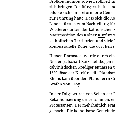
Brotkommunion sowie Brotbrechung
sich bringen. Die Bürgerschaft sta
bildete sich eine reformierte Geme
zur Führung hatte. Dass sich die K
Landesfürsten zum Nachteilung für 
Wiedererstarken der katholischen S
Machtposition des Kölner
Kurfürst
katholischen Territorien und viele 
konfessionelle Ruhe, die dort herr
Hessen-Darmstadt wurde durch ein 
Niedergrafschaft Katzenelnbogen m
calvinistischen Prediger entlassen
1629 löste der Kurfürst die Pfandsc
Rhens kam über den Pfandherrn Gr
Grafen
von Croy.
In der Folge wurde von Seiten der 
Rekatholisierung unternommen, ei
Protestanten. Der mehrheitlich ev
gemacht. Die katholische Gemeinde