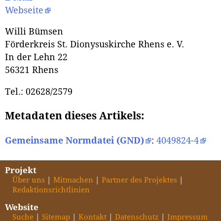
Webseite
Willi Bümsen
Förderkreis St. Dionysuskirche Rhens e. V.
In der Lehn 22
56321 Rhens
Tel.: 02628/2579
Metadaten dieses Artikels:
Gemeinsame Normdatei (GND)
:
4049824-4
Projekt
Über uns
Mitmachen
Partner des Projektes
Redaktionsrichtlinien
Website
Suche
Sitemap
Kontakt
Datenschutz
Impressum