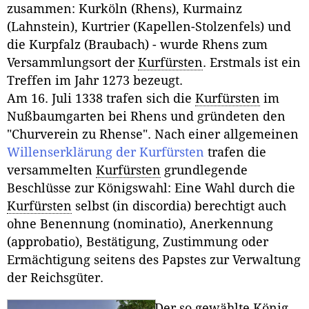
zusammen: Kurköln (Rhens), Kurmainz
(Lahnstein), Kurtrier (Kapellen-Stolzenfels) und
die Kurpfalz (Braubach) - wurde Rhens zum
Versammlungsort der
Kurfürsten
. Erstmals ist ein
Treffen im Jahr 1273 bezeugt.
Am 16. Juli 1338 trafen sich die
Kurfürsten
im
Nußbaumgarten bei Rhens und gründeten den
"Churverein zu Rhense". Nach einer allgemeinen
Willenserklärung der Kurfürsten
trafen die
versammelten
Kurfürsten
grundlegende
Beschlüsse zur Königswahl: Eine Wahl durch die
Kurfürsten
selbst (in discordia) berechtigt auch
ohne Benennung (nominatio), Anerkennung
(approbatio), Bestätigung, Zustimmung oder
Ermächtigung seitens des Papstes zur Verwaltung
der Reichsgüter.
Der so gewählte König